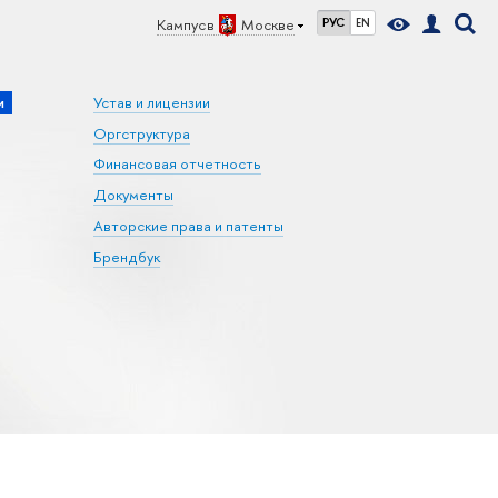
Кампус в
Москве
РУС
EN
и
Устав и лицензии
Оргструктура
Финансовая отчетность
Документы
Авторские права и патенты
Брендбук