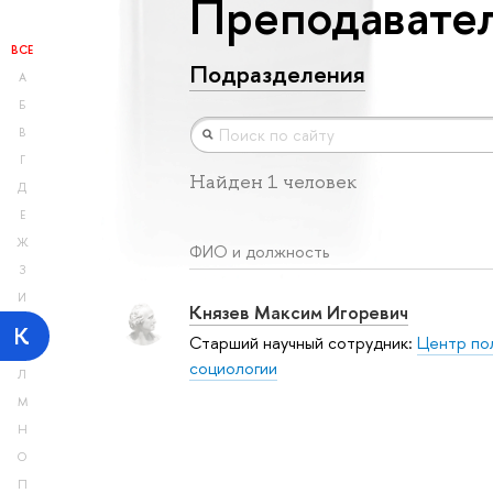
Преподавател
ВСЕ
Подразделения
А
Б
В
Г
Найден 1 человек
Д
Е
Ж
ФИО и должность
З
И
Князев Максим Игоревич
К
Старший научный сотрудник:
Центр по
социологии
Л
М
Н
О
П