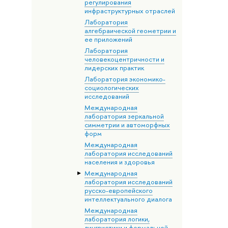
регулирования
инфраструктурных отраслей
Лаборатория
алгебраической геометрии и
ее приложений
Лаборатория
человекоцентричности и
лидерских практик
Лаборатория экономико-
социологических
исследований
Международная
лаборатория зеркальной
симметрии и автоморфных
форм
Международная
лаборатория исследований
населения и здоровья
Международная
лаборатория исследований
русско-европейского
интеллектуального диалога
Международная
лаборатория логики,
лингвистики и формальной