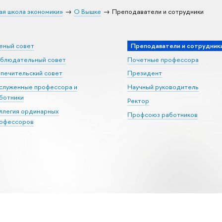
ая школа экономики»
О Вышке
Преподаватели и сотрудники
еный совет
Преподаватели и сотрудник
блюдательный совет
Почетные профессора
печительский совет
Президент
служенные профессора и
Научный руководитель
ботники
Ректор
ллегия ординарных
Профсоюз работников
офессоров