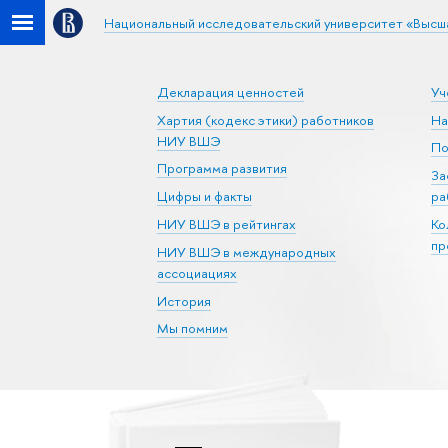
Национальный исследовательский университет «Высш
Декларация ценностей
Уч
Хартия (кодекс этики) работников
На
НИУ ВШЭ
По
Программа развития
За
Цифры и факты
ра
НИУ ВШЭ в рейтингах
Ко
пр
НИУ ВШЭ в международных
ассоциациях
История
Мы помним