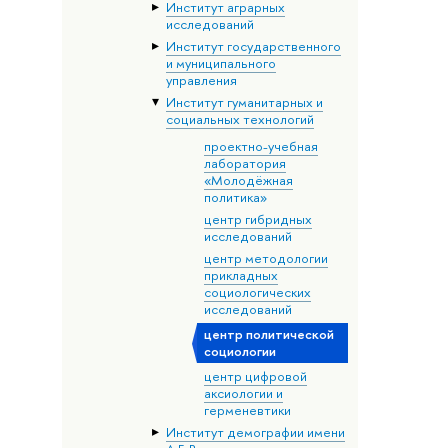
Институт аграрных
исследований
Институт государственного
и муниципального
управления
Институт гуманитарных и
социальных технологий
проектно-учебная
лаборатория
«Молодёжная
политика»
центр гибридных
исследований
центр методологии
прикладных
социологических
исследований
центр политической
социологии
центр цифровой
аксиологии и
герменевтики
Институт демографии имени