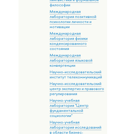
философии
Международная
лаборатория позитивной
психологии личности и
мотивации
Международная
лаборатория физики
конденсированного
состояния
Международная
лаборатория языковой
конвергенции
Научно-исследовательский
институт телекоммуникаций
Научно-исследовательский
центр экспертиз и правового
регулирования
Научно-учебная
лаборатория "Центр
фундаментальной
социологии"
Научно-учебная
лаборатория исследований
в области бизнес-