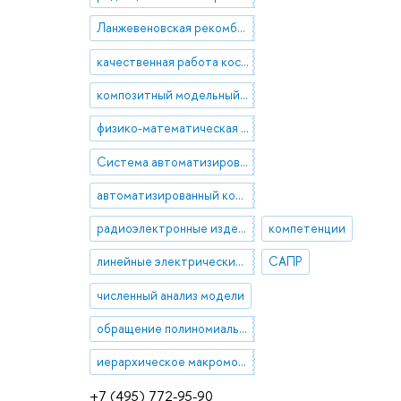
Ланжевеновская рекомбинация
качественная работа космических аппаратов
композитный модельный диэлектрик
физико-математическая модель явления
Система автоматизированного контроля
автоматизированный контроль
радиоэлектронные изделия
компетенции
линейные электрические эквивалентные схемы
САПР
численный анализ модели
обращение полиномиальной матрицы высокой степени
иерархическое макромоделирование
+7 (495) 772-95-90