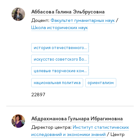
Аббасова Галина Эльбрусовна
Доцент:
Факультет гуманитарных наук
/
Школа исторических наук
история отечественного и зарубежного искусства XX века
искусство советского Востока
целевые творческие командировки
национальная политика
ориентализм
22897
Абдрахманова Гульнара Ибрагимовна
Директор центра:
Институт статистических
исследований и экономики знаний
/ Центр