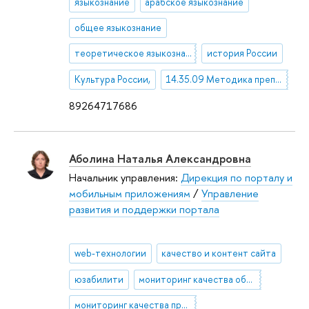
языкознание
арабское языкознание
общее языкознание
теоретическое языкознание
история России
Культура России,
14.35.09 Методика преподавания учебных дисциплин в высшей профессиональной школе
89264717686
Аболина Наталья Александровна
Начальник управления:
Дирекция по порталу и
мобильным приложениям
/
Управление
развития и поддержки портала
web-технологии
качество и контент сайта
юзабилити
мониторинг качества образования
мониторинг качества приема в вузы