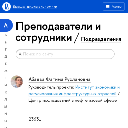
Высшая школа экономики
Меню
Преподаватели и
А
сотрудники
Б
Подразделения
В
Г
Д
Е
Ж
Абаева Фатима Руслановна
З
И
Руководитель проекта:
Институт экономики и
К
регулирования инфраструктурных отраслей
/
Центр исследований в нефтегазовой сфере
Л
М
Н
23631
О