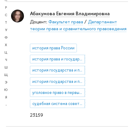
П
Р
Абакумова Евгения Владимировна
С
Доцент:
Факультет права
/
Департамент
Т
теории права и сравнительного правоведения
У
Ф
Х
история права России
Ц
история права и государства России
Ч
Ш
история государства и права советской России
Щ
история государства и права позднеимперской России
Э
Ю
уголовное право в первые годы советской власти
Я
судебная система советской России
-
23159