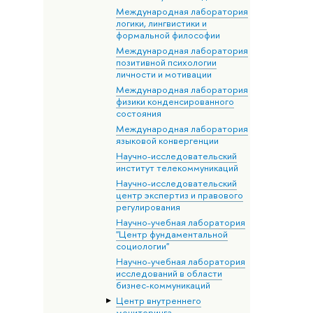
Международная лаборатория
логики, лингвистики и
формальной философии
Международная лаборатория
позитивной психологии
личности и мотивации
Международная лаборатория
физики конденсированного
состояния
Международная лаборатория
языковой конвергенции
Научно-исследовательский
институт телекоммуникаций
Научно-исследовательский
центр экспертиз и правового
регулирования
Научно-учебная лаборатория
"Центр фундаментальной
социологии"
Научно-учебная лаборатория
исследований в области
бизнес-коммуникаций
Центр внутреннего
мониторинга