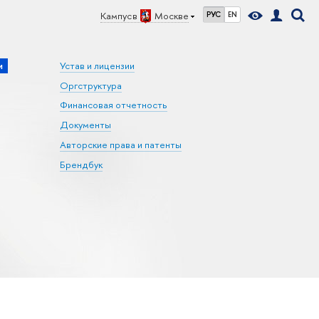
Кампус в
Москве
РУС
EN
и
Устав и лицензии
Оргструктура
Финансовая отчетность
Документы
Авторские права и патенты
Брендбук