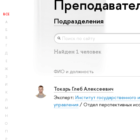
Преподавател
ВСЕ
Подразделения
А
Б
В
Г
Найден 1 человек
Д
Е
Ж
ФИО и должность
З
И
Токарь Глеб Алексеевич
К
Эксперт:
Институт государственного и
Л
управления
/ Отдел перспективных ис
М
Н
О
П
Р