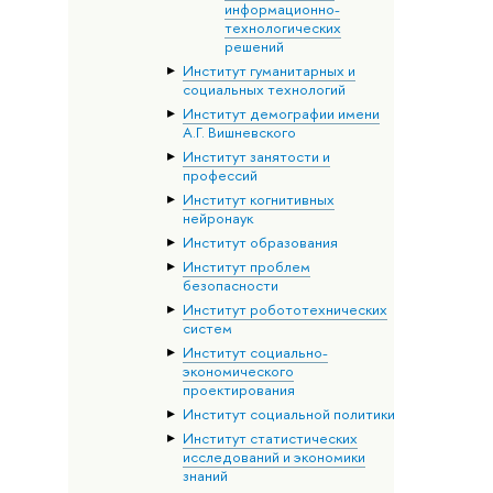
информационно-
технологических
решений
Институт гуманитарных и
социальных технологий
Институт демографии имени
А.Г. Вишневского
Институт занятости и
профессий
Институт когнитивных
нейронаук
Институт образования
Институт проблем
безопасности
Институт робототехнических
систем
Институт социально-
экономического
проектирования
Институт социальной политики
Институт статистических
исследований и экономики
знаний