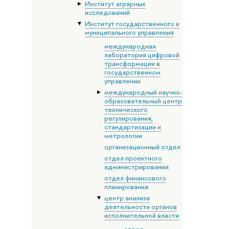
Институт аграрных
исследований
Институт государственного и
муниципального управления
международная
лаборатория цифровой
трансформации в
государственном
управлении
международный научно-
образовательный центр
технического
регулирования,
стандартизации и
метрологии
организационный отдел
отдел проектного
администрирования
отдел финансового
планирования
центр анализа
деятельности органов
исполнительной власти