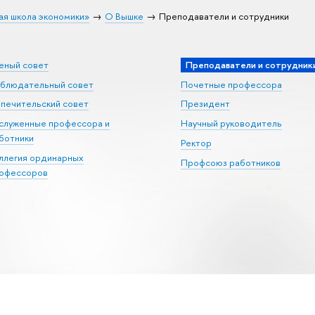
ая школа экономики»
О Вышке
Преподаватели и сотрудники
еный совет
Преподаватели и сотрудник
блюдательный совет
Почетные профессора
печительский совет
Президент
служенные профессора и
Научный руководитель
ботники
Ректор
ллегия ординарных
Профсоюз работников
офессоров