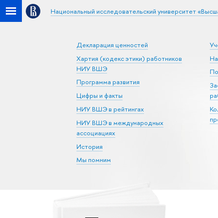
Национальный исследовательский университет «Высш
Декларация ценностей
Уч
Хартия (кодекс этики) работников
На
НИУ ВШЭ
По
Программа развития
За
Цифры и факты
ра
НИУ ВШЭ в рейтингах
Ко
пр
НИУ ВШЭ в международных
ассоциациях
История
Мы помним