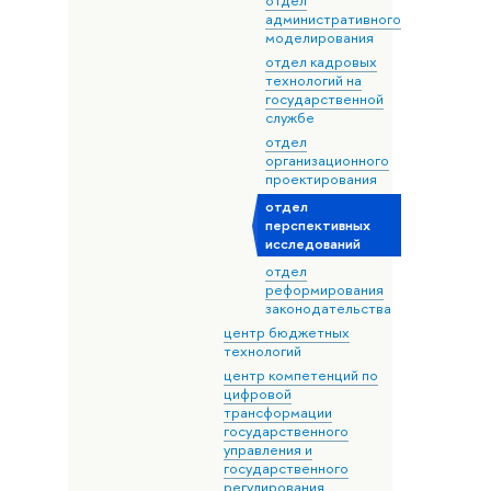
отдел
административного
моделирования
отдел кадровых
технологий на
государственной
службе
отдел
организационного
проектирования
отдел
перспективных
исследований
отдел
реформирования
законодательства
центр бюджетных
технологий
центр компетенций по
цифровой
трансформации
государственного
управления и
государственного
регулирования