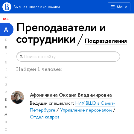
Высшая школа экономики
Меню
ВСЕ
Преподаватели и
А
сотрудники
Подразделения
Б
В
Г
Д
Найден 1 человек
Е
Ж
З
И
Афоничкина Оксана Владимировна
К
Ведущий специалист:
НИУ ВШЭ в Санкт-
Л
Петербурге
/
Управление персоналом
/
М
Отдел кадров
Н
О