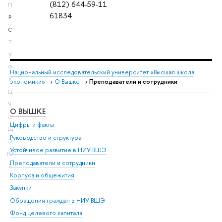
(812) 644-59-11
П
61834
Р
С
Т
У
Ф
Национальный исследовательский университет «Высшая школа
Х
экономики»
→
О Вышке
→
Преподаватели и сотрудники
Ц
Ч
О ВЫШКЕ
ОБ
Ш
Цифры и факты
Ли
Щ
Руководство и структура
Дов
Э
Устойчивое развитие в НИУ ВШЭ
Ол
Ю
Преподаватели и сотрудники
При
Я
Корпуса и общежития
Вы
Закупки
При
Обращения граждан в НИУ ВШЭ
Ас
Фонд целевого капитала
До