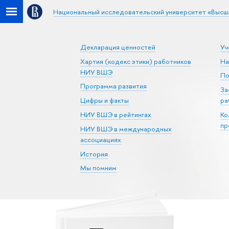
Национальный исследовательский университет «Высш
Декларация ценностей
Уч
Хартия (кодекс этики) работников
На
НИУ ВШЭ
По
Программа развития
За
Цифры и факты
ра
НИУ ВШЭ в рейтингах
Ко
пр
НИУ ВШЭ в международных
ассоциациях
История
Мы помним