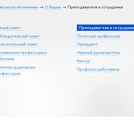
ая школа экономики»
О Вышке
Преподаватели и сотрудники
еный совет
Преподаватели и сотрудник
блюдательный совет
Почетные профессора
печительский совет
Президент
служенные профессора и
Научный руководитель
ботники
Ректор
ллегия ординарных
Профсоюз работников
офессоров