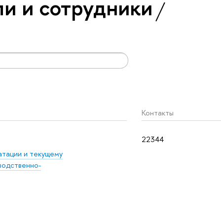
и и сотрудники
Контакты
22344
атации и текущему
водственно-