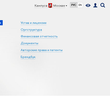
Кампус в
Москве
РУС
EN
и
Устав и лицензии
Оргструктура
Финансовая отчетность
Документы
Авторские права и патенты
Брендбук