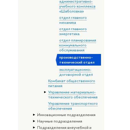
административно-
учебного комплекса
«Шаболовка»
отдел главного
механика
отдел главного
энергетика
отдел планирования
коммунального
обслуживания
производственно-
технический отдел
эксплуатационно-
договорной отдел
Комбинат общественного
питания
Управление материально-
технического обеспечения
Управление транспортного
обеспечения
Инновационные подразделения
Научные подразделения
Подразделения внеучебной и