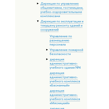
Дирекция по управлению
общежитиями, гостиницами,
учебно-оздоровительными
комплексами
Дирекция по эксплуатации и
текущему ремонту зданий и
сооружений
Управление по
размещению
персонала
Управление пожарной
безопасности
дирекция
административно-
учебного здания №4
дирекция
административно-
учебного комплекса
«Басманный»
дирекция
административно-
учебного комплекса
«Мясницкий»
дирекция