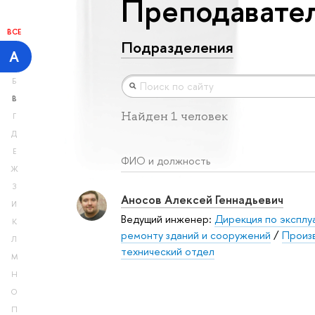
Преподавател
ВСЕ
Подразделения
А
Б
В
Найден 1 человек
Г
Д
Е
ФИО и должность
Ж
З
Аносов Алексей Геннадьевич
И
Ведущий инженер:
Дирекция по эксплу
К
ремонту зданий и сооружений
/
Произ
Л
технический отдел
М
Н
О
П