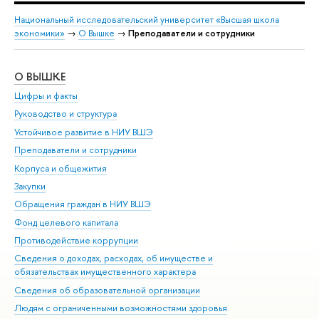
Национальный исследовательский университет «Высшая школа
экономики»
→
О Вышке
→
Преподаватели и сотрудники
О ВЫШКЕ
ОБ
Цифры и факты
Ли
Руководство и структура
Дов
Устойчивое развитие в НИУ ВШЭ
Ол
Преподаватели и сотрудники
При
Корпуса и общежития
Вы
Закупки
При
Обращения граждан в НИУ ВШЭ
Ас
Фонд целевого капитала
До
Противодействие коррупции
Цен
Сведения о доходах, расходах, об имуществе и
Би
обязательствах имущественного характера
Об
Сведения об образовательной организации
Обр
Людям с ограниченными возможностями здоровья