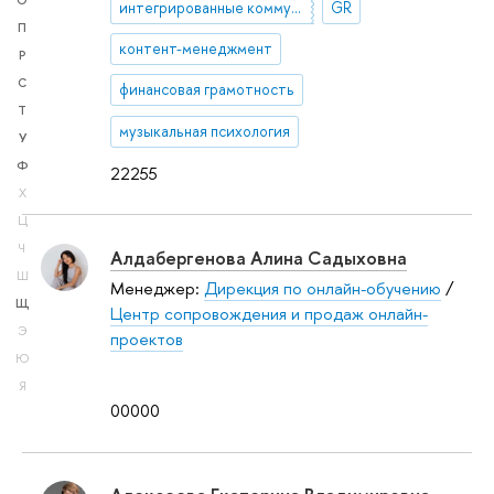
О
интегрированные коммуникации
GR
П
контент-менеджмент
Р
С
финансовая грамотность
Т
музыкальная психология
У
Ф
22255
Х
Ц
Ч
Алдабергенова Алина Садыховна
Ш
Менеджер:
Дирекция по онлайн-обучению
/
Щ
Центр сопровождения и продаж онлайн-
Э
проектов
Ю
Я
00000