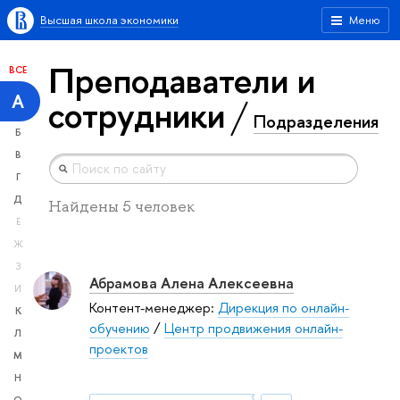
Высшая школа экономики
Меню
Преподаватели и
ВСЕ
А
сотрудники
Подразделения
Б
В
Г
Д
Найдены 5 человек
Е
Ж
З
Абрамова Алена Алексеевна
И
Контент-менеджер:
Дирекция по онлайн-
К
обучению
/
Центр продвижения онлайн-
Л
проектов
М
Н