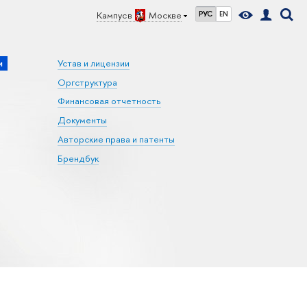
Кампус в
Москве
РУС
EN
и
Устав и лицензии
Оргструктура
Финансовая отчетность
Документы
Авторские права и патенты
Брендбук