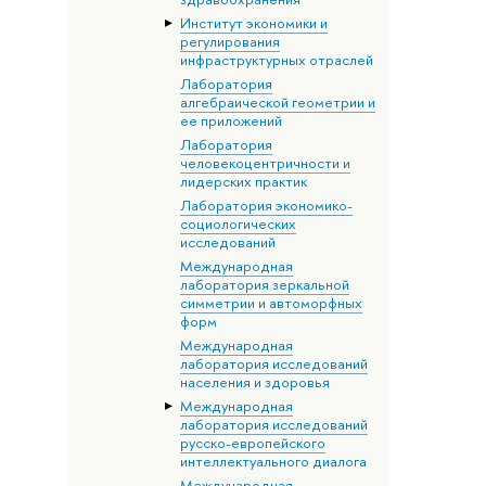
Институт экономики и
регулирования
инфраструктурных отраслей
Лаборатория
алгебраической геометрии и
ее приложений
Лаборатория
человекоцентричности и
лидерских практик
Лаборатория экономико-
социологических
исследований
Международная
лаборатория зеркальной
симметрии и автоморфных
форм
Международная
лаборатория исследований
населения и здоровья
Международная
лаборатория исследований
русско-европейского
интеллектуального диалога
Международная