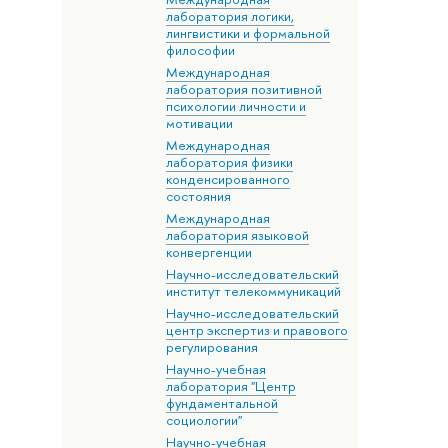
лаборатория логики,
лингвистики и формальной
философии
Международная
лаборатория позитивной
психологии личности и
мотивации
Международная
лаборатория физики
конденсированного
состояния
Международная
лаборатория языковой
конвергенции
Научно-исследовательский
институт телекоммуникаций
Научно-исследовательский
центр экспертиз и правового
регулирования
Научно-учебная
лаборатория "Центр
фундаментальной
социологии"
Научно-учебная