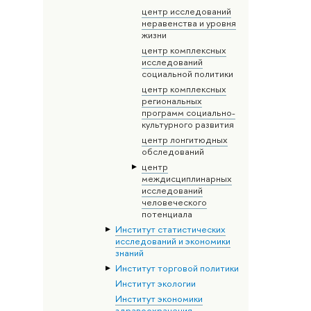
центр исследований
неравенства и уровня
жизни
центр комплексных
исследований
социальной политики
центр комплексных
региональных
программ социально-
культурного развития
центр лонгитюдных
обследований
центр
междисциплинарных
исследований
человеческого
потенциала
Институт статистических
исследований и экономики
знаний
Институт торговой политики
Институт экологии
Институт экономики
здравоохранения