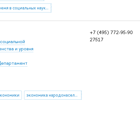
время в социальных науках
+7 (495) 772-95-90
27517
 социальной
нства и уровня
епартамент
экономики
экономика народонаселения