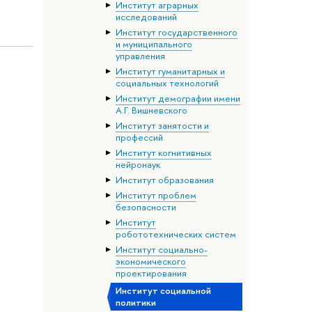
Институт аграрных
исследований
Институт государственного
и муниципального
управления
Институт гуманитарных и
социальных технологий
Институт демографии имени
А.Г. Вишневского
Институт занятости и
профессий
Институт когнитивных
нейронаук
Институт образования
Институт проблем
безопасности
Институт
робототехнических систем
Институт социально-
экономического
проектирования
Институт социальной
политики