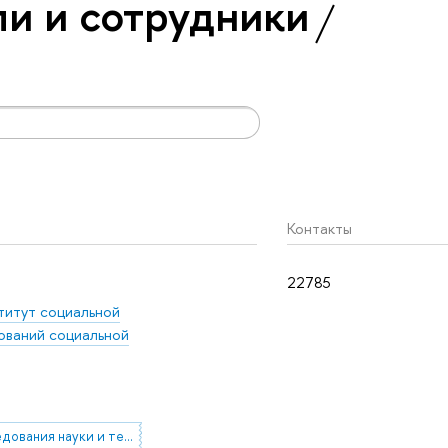
и и сотрудники
Контакты
22785
титут социальной
ований социальной
исследования науки и техники