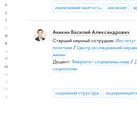
Р
инклюзивная занятость
инклюзия
С
Т
У
Аникин Василий Александрович
Ф
Старший научный сотрудник:
Институт
Х
политики
/
Центр исследований нераве
Ц
жизни
Ч
Доцент:
Факультет социальных наук
/
Д
Ш
социологии
Щ
Э
Ю
социальная структура
модернизация 
Я