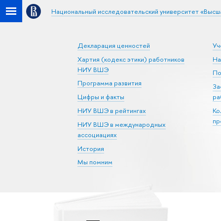
Национальный исследовательский университет «Высш
Декларация ценностей
Уч
Хартия (кодекс этики) работников
На
НИУ ВШЭ
По
Программа развития
За
Цифры и факты
ра
НИУ ВШЭ в рейтингах
Ко
пр
НИУ ВШЭ в международных
ассоциациях
История
Мы помним