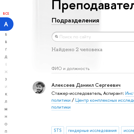
Преподавател
ВСЕ
Подразделения
А
Б
В
Найдено 2 человека
Г
Д
Е
ФИО и должность
Ж
З
Алексеев Даниил Сергеевич
И
Стажер-исследователь, Аспирант:
Инс
К
политики
/
Центр комплексных исслед
Л
политики
М
Н
О
STS
гендерные исследования
П