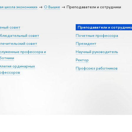
ая школа экономики»
О Вышке
Преподаватели и сотрудники
еный совет
Преподаватели и сотрудник
блюдательный совет
Почетные профессора
печительский совет
Президент
служенные профессора и
Научный руководитель
ботники
Ректор
ллегия ординарных
Профсоюз работников
офессоров