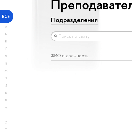
Преподавател
ВСЕ
Подразделения
А
Б
В
Г
ФИО и должность
Д
Е
Ж
З
И
К
Л
М
Н
О
П