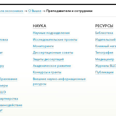
ола экономики»
→
О Вышке
→
Преподаватели и сотрудники
НАУКА
РЕСУРСЫ
Научные подразделения
Библиотека
товка
Исследовательские проекты
Издательски
Мониторинги
Книжный мага
ат
Диссертационные советы
Типография
Защиты диссертаций
Медиацентр
уру
Академическое развитие
Журналы ВШ
Конкурсы и гранты
Публикации
бразование
Внешние научно-информационные
ресурсы
рьеры
 ВШЭ
партнерства
взаимодействие
уг