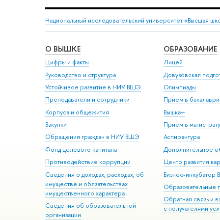
Национальный исследовательский университет «Высшая шк
О ВЫШКЕ
ОБРАЗОВАНИЕ
Цифры и факты
Лицей
Руководство и структура
Довузовская подго
Устойчивое развитие в НИУ ВШЭ
Олимпиады
Преподаватели и сотрудники
Прием в бакалаври
Корпуса и общежития
Вышка+
Закупки
Прием в магистрат
Обращения граждан в НИУ ВШЭ
Аспирантура
Фонд целевого капитала
Дополнительное о
Противодействие коррупции
Центр развития ка
Сведения о доходах, расходах, об
Бизнес-инкубатор
имуществе и обязательствах
Образовательные 
имущественного характера
Обратная связь и 
Сведения об образовательной
с получателями усл
организации