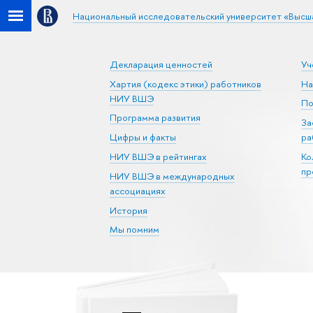
Национальный исследовательский университет «Высш
Декларация ценностей
Уч
Хартия (кодекс этики) работников
На
НИУ ВШЭ
По
Программа развития
За
Цифры и факты
ра
НИУ ВШЭ в рейтингах
Ко
пр
НИУ ВШЭ в международных
ассоциациях
История
Мы помним