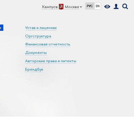
Кампус в
Москве
РУС
EN
и
Устав и лицензии
Оргструктура
Финансовая отчетность
Документы
Авторские права и патенты
Брендбук