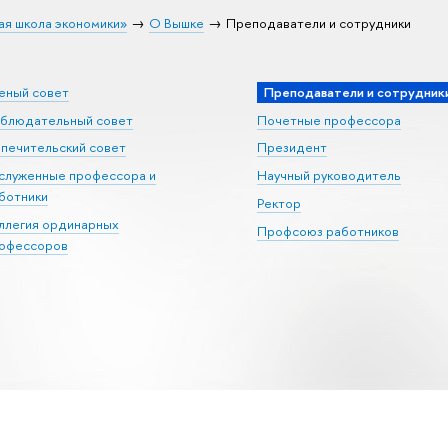
ая школа экономики»
О Вышке
Преподаватели и сотрудники
еный совет
Преподаватели и сотрудник
блюдательный совет
Почетные профессора
печительский совет
Президент
служенные профессора и
Научный руководитель
ботники
Ректор
ллегия ординарных
Профсоюз работников
офессоров