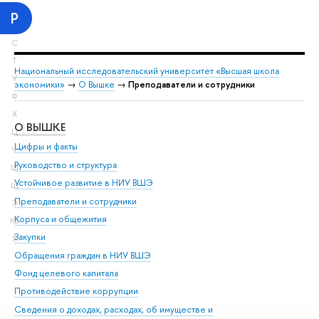
Р
С
Т
Национальный исследовательский университет «Высшая школа
У
экономики»
→
О Вышке
→
Преподаватели и сотрудники
Ф
Х
О ВЫШКЕ
ОБ
Ц
Цифры и факты
Ли
Ч
Руководство и структура
Дов
Ш
Устойчивое развитие в НИУ ВШЭ
Ол
Щ
Преподаватели и сотрудники
При
Э
Корпуса и общежития
Вы
Ю
Закупки
При
Я
Обращения граждан в НИУ ВШЭ
Ас
Фонд целевого капитала
До
Противодействие коррупции
Цен
Сведения о доходах, расходах, об имуществе и
Би