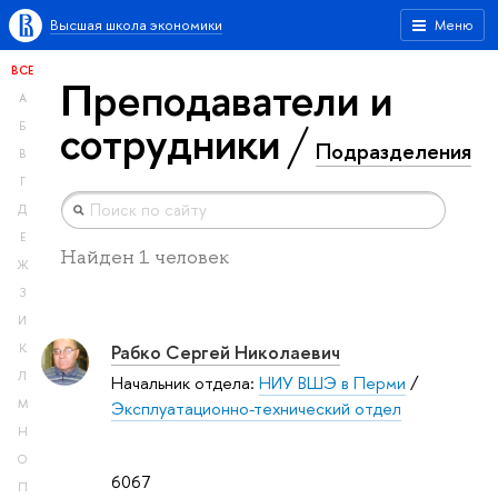
Высшая школа экономики
Меню
ВСЕ
Преподаватели и
А
сотрудники
Б
Подразделения
В
Г
Д
Е
Найден 1 человек
Ж
З
И
Рабко Сергей Николаевич
К
Л
Начальник отдела:
НИУ ВШЭ в Перми
/
М
Эксплуатационно-технический отдел
Н
О
6067
П