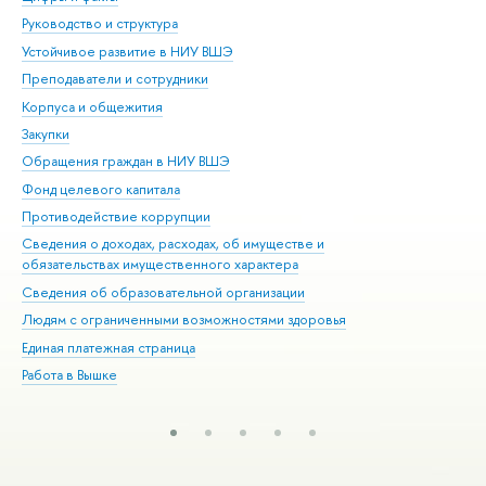
Руководство и структура
Дов
Устойчивое развитие в НИУ ВШЭ
Ол
Преподаватели и сотрудники
При
Корпуса и общежития
Вы
Закупки
При
Обращения граждан в НИУ ВШЭ
Ас
Фонд целевого капитала
До
Противодействие коррупции
Цен
Сведения о доходах, расходах, об имуществе и
Би
обязательствах имущественного характера
Об
Сведения об образовательной организации
Обр
Людям с ограниченными возможностями здоровья
Единая платежная страница
Работа в Вышке