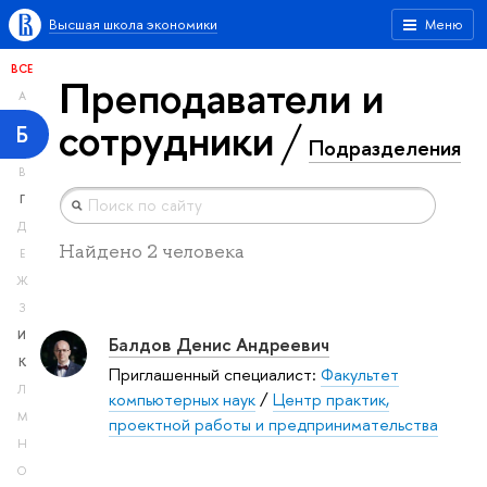
Высшая школа экономики
Меню
ВСЕ
Преподаватели и
А
сотрудники
Б
Подразделения
В
Г
Д
Найдено 2 человека
Е
Ж
З
И
Балдов Денис Андреевич
К
Приглашенный специалист:
Факультет
Л
компьютерных наук
/
Центр практик,
М
проектной работы и предпринимательства
Н
О