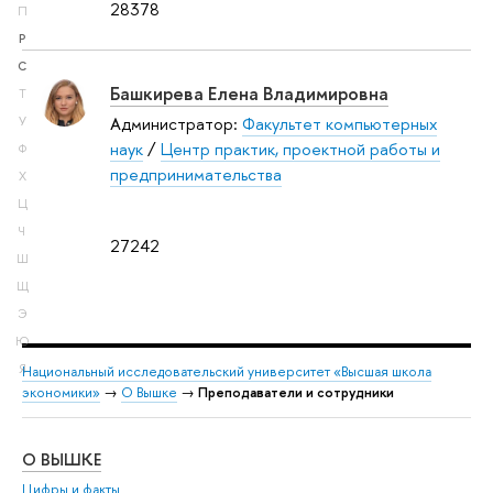
28378
П
Р
С
Башкирева Елена Владимировна
Т
Администратор:
Факультет компьютерных
У
наук
/
Центр практик, проектной работы и
Ф
предпринимательства
Х
Ц
Ч
27242
Ш
Щ
Э
Ю
Я
Национальный исследовательский университет «Высшая школа
экономики»
→
О Вышке
→
Преподаватели и сотрудники
О ВЫШКЕ
ОБ
Цифры и факты
Ли