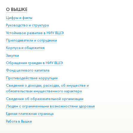
О ВЫШКЕ
ОБ
Цифры и факты
Ли
Руководство и структура
Дов
Устойчивое развитие в НИУ ВШЭ
Ол
Преподаватели и сотрудники
При
Корпуса и общежития
Вы
Закупки
При
Обращения граждан в НИУ ВШЭ
Ас
Фонд целевого капитала
До
Противодействие коррупции
Цен
Сведения о доходах, расходах, об имуществе и
Би
обязательствах имущественного характера
Об
Сведения об образовательной организации
Обр
Людям с ограниченными возможностями здоровья
Единая платежная страница
Работа в Вышке