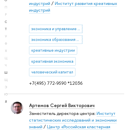
О
индустрий
/
Институт развития креативных
П
индустрий
Р
С
экономика и управление социальной сферой
Т
У
экономика образования и культуры, творческие индустрии, частно-государственное партнерство
Ф
креативные индустрии
Х
Ц
креативная экономика
Ч
человеческий капитал
Ш
Щ
+7(495) 772-9590 *12036
Э
Ю
Я
Артемов Сергей Викторович
Заместитель директора центра:
Институт
статистических исследований и экономики
знаний
/
Центр «Российская кластерная