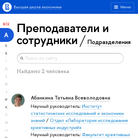
Высшая школа экономики
Меню
Преподаватели и
ВСЕ
А
сотрудники
Подразделения
Б
В
Г
Д
Найдено 2 человека
Е
Ж
З
Абанкина Татьяна Всеволодовна
И
Научный руководитель:
Институт
К
статистических исследований и экономики
Л
знаний
/
Отдел «Лаборатория исследования
М
креативных индустрий»
Н
Научный руководитель:
Факультет креативных