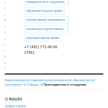
гражданское и трудовое право
П
Р
образовательное право
С
нормативные правовые акты
Т
У
локальные нормативные акты
Ф
корпоративное право
Х
Ц
+7 (495) 772-95-90
Ч
27581
Ш
Щ
Э
Ю
Национальный исследовательский университет «Высшая школа
Я
экономики»
→
О Вышке
→
Преподаватели и сотрудники
О ВЫШКЕ
ОБ
Цифры и факты
Ли