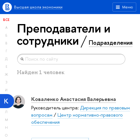
Высшая школа экономики
Меню
ВСЕ
Преподаватели и
А
сотрудники
Б
Подразделения
В
Г
Д
Е
Найден 1 человек
Ж
З
И
Коваленко Анастасия Валерьевна
К
Руководитель центра:
Дирекция по правовым
Л
вопросам
/
Центр нормативно-правового
М
обеспечения
Н
О