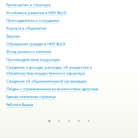
Руководство и структура
Дов
Устойчивое развитие в НИУ ВШЭ
Ол
Преподаватели и сотрудники
При
Корпуса и общежития
Вы
Закупки
При
Обращения граждан в НИУ ВШЭ
Ас
Фонд целевого капитала
До
Противодействие коррупции
Цен
Сведения о доходах, расходах, об имуществе и
Би
обязательствах имущественного характера
Об
Сведения об образовательной организации
Обр
Людям с ограниченными возможностями здоровья
Единая платежная страница
Работа в Вышке