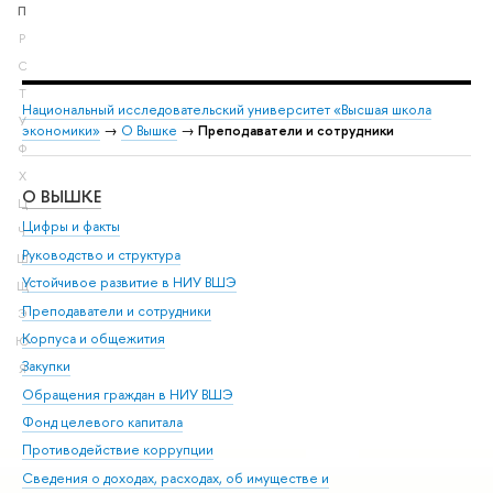
П
Р
С
Т
Национальный исследовательский университет «Высшая школа
У
экономики»
→
О Вышке
→
Преподаватели и сотрудники
Ф
Х
О ВЫШКЕ
ОБ
Ц
Цифры и факты
Ли
Ч
Руководство и структура
Дов
Ш
Устойчивое развитие в НИУ ВШЭ
Ол
Щ
Преподаватели и сотрудники
При
Э
Корпуса и общежития
Вы
Ю
Закупки
При
Я
Обращения граждан в НИУ ВШЭ
Ас
Фонд целевого капитала
До
Противодействие коррупции
Цен
Сведения о доходах, расходах, об имуществе и
Би