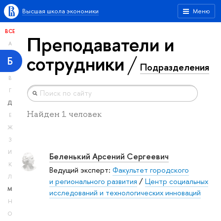
Высшая школа экономики
Меню
ВСЕ
Преподаватели и
А
сотрудники
Б
Подразделения
В
Г
Д
Найден 1 человек
Е
Ж
З
И
Беленький Арсений Сергеевич
К
Ведущий эксперт:
Факультет городского
Л
и регионального развития
/
Центр социальных
М
исследований и технологических инноваций
Н
О