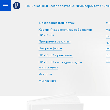
Национальный исследовательский университет «Высш
Декларация ценностей
Уч
Хартия (кодекс этики) работников
На
НИУ ВШЭ
По
Программа развития
За
Цифры и факты
ра
НИУ ВШЭ в рейтингах
Ко
пр
НИУ ВШЭ в международных
ассоциациях
История
Мы помним