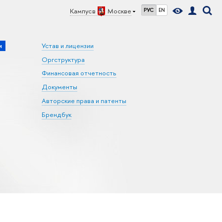
Кампус в
Москве
РУС
EN
и
Устав и лицензии
Оргструктура
Финансовая отчетность
Документы
Авторские права и патенты
Брендбук