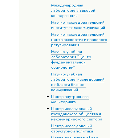
Международная
лаборатория языковой
конвергенции
Научно-исследовательский
институт телекоммуникаций
Научно-исследовательский
центр экспертиз и правового
регулирования
Научно-учебная
лаборатория "Центр
фундаментальной
социологии"
Научно-учебная
лаборатория исследований
в области бизнес-
коммуникаций
Центр внутреннего
мониторинга
Центр исследований
гражданского общества и
некоммерческого сектора
Центр исследований
структурной политики
Центр политики в сфере