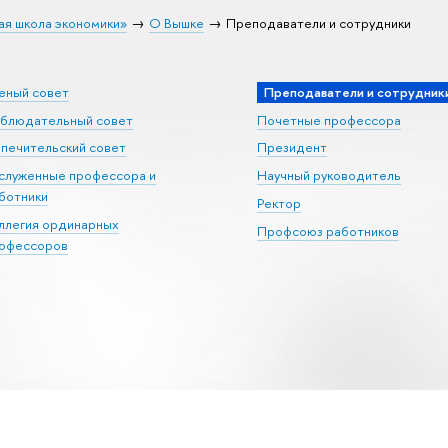
ая школа экономики»
О Вышке
Преподаватели и сотрудники
еный совет
Преподаватели и сотрудник
блюдательный совет
Почетные профессора
печительский совет
Президент
служенные профессора и
Научный руководитель
ботники
Ректор
ллегия ординарных
Профсоюз работников
офессоров