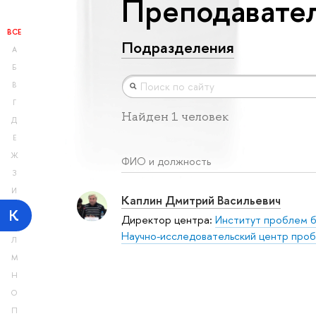
Преподавател
ВСЕ
Подразделения
А
Б
В
Г
Найден 1 человек
Д
Е
Ж
ФИО и должность
З
И
Каплин Дмитрий Васильевич
К
Директор центра:
Институт проблем 
Научно-исследовательский центр про
Л
М
Н
О
П