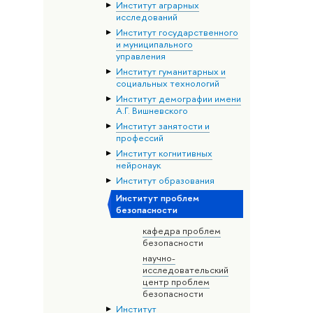
Институт аграрных
исследований
Институт государственного
и муниципального
управления
Институт гуманитарных и
социальных технологий
Институт демографии имени
А.Г. Вишневского
Институт занятости и
профессий
Институт когнитивных
нейронаук
Институт образования
Институт проблем
безопасности
кафедра проблем
безопасности
научно-
исследовательский
центр проблем
безопасности
Институт