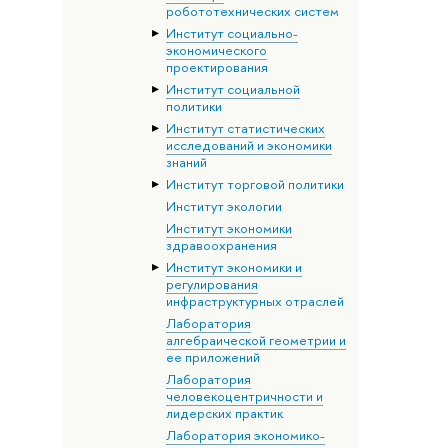
робототехнических систем
Институт социально-
экономического
проектирования
Институт социальной
политики
Институт статистических
исследований и экономики
знаний
Институт торговой политики
Институт экологии
Институт экономики
здравоохранения
Институт экономики и
регулирования
инфраструктурных отраслей
Лаборатория
алгебраической геометрии и
ее приложений
Лаборатория
человекоцентричности и
лидерских практик
Лаборатория экономико-