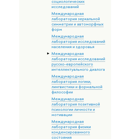
социологических
исследований
Международная
лаборатория зеркальной
симметрии и автоморфных
форм
Международная
лаборатория исследований
населения и здоровья
Международная
лаборатория исследований
русско-европейского
интеллектуального диалога
Международная
лаборатория логики,
лингвистики и формальной
философии
Международная
лаборатория позитивной
психологии личности и
мотивации
Международная
лаборатория физики
конденсированного
состояния