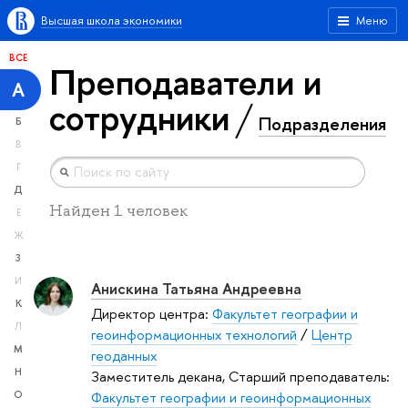
Высшая школа экономики
Меню
ВСЕ
Преподаватели и
А
сотрудники
Подразделения
Б
В
Г
Д
Найден 1 человек
Е
Ж
З
И
Анискина Татьяна Андреевна
К
Директор центра:
Факультет географии и
Л
геоинформационных технологий
/
Центр
М
геоданных
Н
Заместитель декана, Старший преподаватель:
Факультет географии и геоинформационных
О