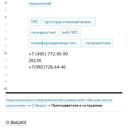
технологий
П
Р
С
ГИС
пространственный анализ и визуализация
Т
У
геомаркетинг
веб-ГИС
Ф
геоинформационные системы
геоаналитика
Х
Ц
+7 (495) 772-95-90
28136
Ч
+7(985)728-64-45
Ш
Щ
Э
Ю
Я
Национальный исследовательский университет «Высшая школа
экономики»
→
О Вышке
→
Преподаватели и сотрудники
О ВЫШКЕ
ОБ