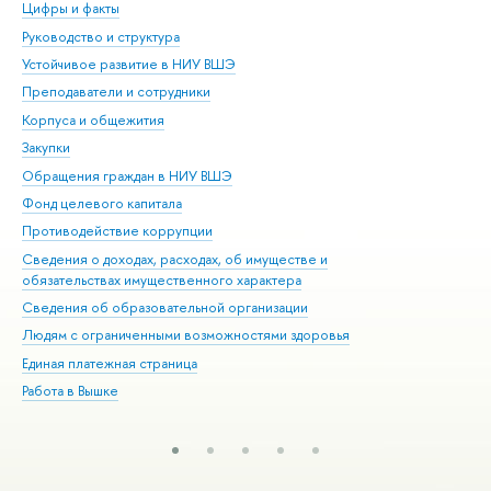
Цифры и факты
Ли
Руководство и структура
Дов
Устойчивое развитие в НИУ ВШЭ
Ол
Преподаватели и сотрудники
При
Корпуса и общежития
Вы
Закупки
При
Обращения граждан в НИУ ВШЭ
Ас
Фонд целевого капитала
До
Противодействие коррупции
Цен
Сведения о доходах, расходах, об имуществе и
Би
обязательствах имущественного характера
Об
Сведения об образовательной организации
Обр
Людям с ограниченными возможностями здоровья
Единая платежная страница
Работа в Вышке