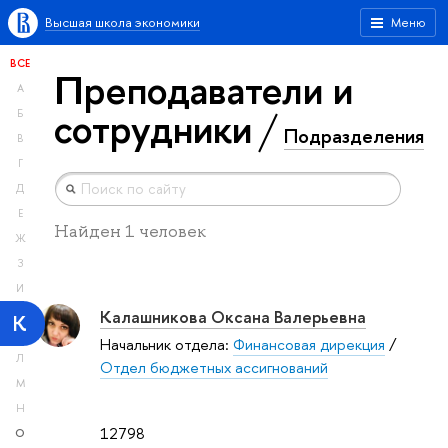
Высшая школа экономики
Меню
ВСЕ
Преподаватели и
А
сотрудники
Б
Подразделения
В
Г
Д
Е
Найден 1 человек
Ж
З
И
Калашникова Оксана Валерьевна
К
Начальник отдела:
Финансовая дирекция
/
Л
Отдел бюджетных ассигнований
М
Н
12798
О