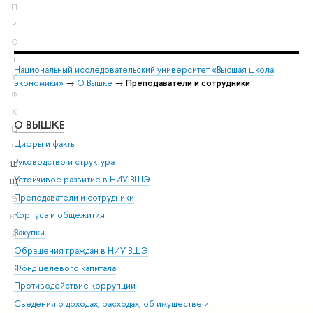
П
Р
С
Т
Национальный исследовательский университет «Высшая школа
У
экономики»
→
О Вышке
→
Преподаватели и сотрудники
Ф
Х
О ВЫШКЕ
ОБ
Ц
Цифры и факты
Ли
Ч
Руководство и структура
Дов
Ш
Устойчивое развитие в НИУ ВШЭ
Ол
Щ
Преподаватели и сотрудники
При
Э
Корпуса и общежития
Вы
Ю
Закупки
При
Я
Обращения граждан в НИУ ВШЭ
Ас
Фонд целевого капитала
До
Противодействие коррупции
Цен
Сведения о доходах, расходах, об имуществе и
Би