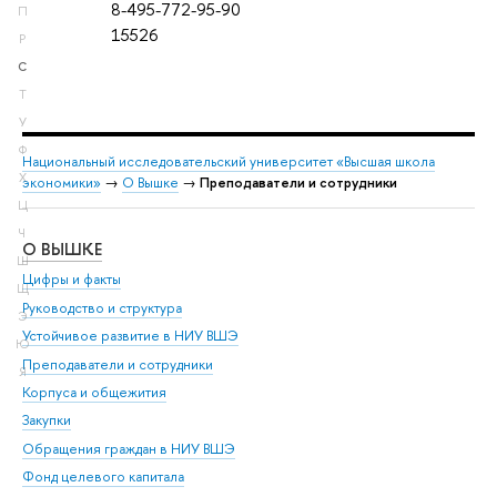
8-495-772-95-90
П
15526
Р
С
Т
У
Ф
Национальный исследовательский университет «Высшая школа
Х
экономики»
→
О Вышке
→
Преподаватели и сотрудники
Ц
Ч
О ВЫШКЕ
ОБ
Ш
Цифры и факты
Ли
Щ
Руководство и структура
Дов
Э
Устойчивое развитие в НИУ ВШЭ
Ол
Ю
Преподаватели и сотрудники
При
Я
Корпуса и общежития
Вы
Закупки
При
Обращения граждан в НИУ ВШЭ
Ас
Фонд целевого капитала
До