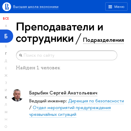
Высшая школа экономики
Меню
ВСЕ
Преподаватели и
А
сотрудники
Б
Подразделения
В
Г
Д
Найден 1 человек
Е
Ж
З
И
Барыбин Сергей Анатольевич
К
Ведущий инженер:
Дирекция по безопасности
Л
/
Отдел мероприятий предупреждения
М
чрезвычайных ситуаций
Н
О