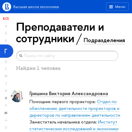
Высшая школа экономики
Меню
ВСЕ
Преподаватели и
А
сотрудники
Б
Подразделения
В
Г
Д
Найден 1 человек
Е
Ж
З
И
Гришина Виктория Александровна
К
Помощник первого проректора:
Отдел по
Л
обеспечению деятельности проректоров и
М
директоров по направлениям деятельности
Н
Заместитель начальника отдела:
Институт
статистических исследований и экономики
О