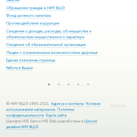
Обращения граждан в НИУ ВШЭ
Ас
Фонд целевого капитала
До
Противодействие коррупции
Цен
Сведения о доходах, расходах, об имуществе и
Би
обязательствах имущественного характера
Об
Сведения об образовательной организации
Обр
Людям с ограниченными возможностями здоровья
Единая платежная страница
Работа в Вышке
© НИУ ВШЭ 1993–2021
Адреса и контакты
Условия
Редактору
использования материалов
Политика
конфиденциальности
Карта сайта
Шрифты HSE Sans и HSE Slab разработаны в
Школе
дизайна НИУ ВШЭ