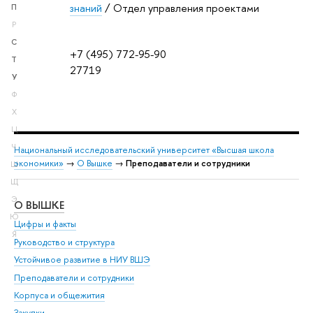
знаний
/ Отдел управления проектами
П
Р
С
+7 (495) 772-95-90
Т
27719
У
Ф
Х
Ц
Ч
Национальный исследовательский университет «Высшая школа
экономики»
→
О Вышке
→
Преподаватели и сотрудники
Ш
Щ
Э
О ВЫШКЕ
ОБ
Ю
Цифры и факты
Ли
Я
Руководство и структура
Дов
Устойчивое развитие в НИУ ВШЭ
Ол
Преподаватели и сотрудники
При
Корпуса и общежития
Вы
Закупки
При