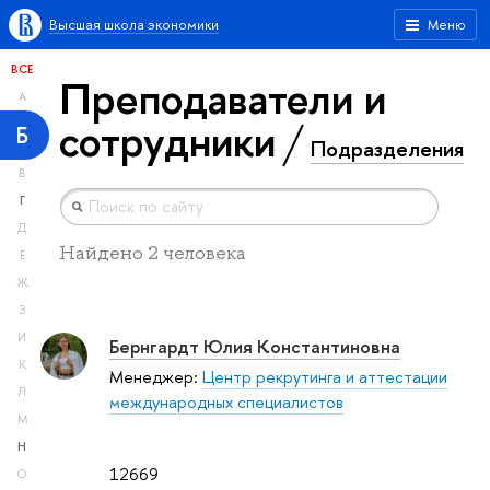
Высшая школа экономики
Меню
ВСЕ
Преподаватели и
А
сотрудники
Б
Подразделения
В
Г
Д
Найдено 2 человека
Е
Ж
З
И
Бернгардт Юлия Константиновна
К
Менеджер:
Центр рекрутинга и аттестации
Л
международных специалистов
М
Н
12669
О