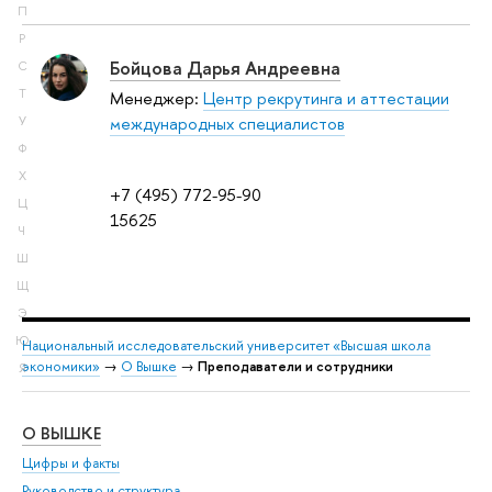
П
Р
Бойцова Дарья Андреевна
С
Т
Менеджер:
Центр рекрутинга и аттестации
международных специалистов
У
Ф
Х
+7 (495) 772-95-90
Ц
15625
Ч
Ш
Щ
Э
Ю
Национальный исследовательский университет «Высшая школа
экономики»
→
О Вышке
→
Преподаватели и сотрудники
Я
О ВЫШКЕ
ОБ
Цифры и факты
Ли
Руководство и структура
Дов