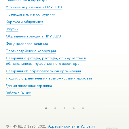
Устойчивое развитие в НИУ ВШЭ
Ол
Преподаватели и сотрудники
При
Корпуса и общежития
Вы
Закупки
При
Обращения граждан в НИУ ВШЭ
Ас
Фонд целевого капитала
До
Противодействие коррупции
Цен
Сведения о доходах, расходах, об имуществе и
Би
обязательствах имущественного характера
Об
Сведения об образовательной организации
Обр
Людям с ограниченными возможностями здоровья
Единая платежная страница
Работа в Вышке
© НИУ ВШЭ 1993–2021
Адреса и контакты
Условия
Редактору