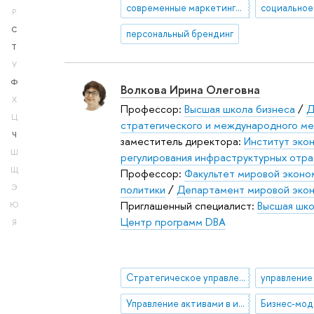
современные маркетинговые практики (CMP)
Р
С
персональный брендинг
Т
У
Ф
Волкова Ирина Олеговна
Х
Профессор:
Высшая школа бизнеса
/
Д
Ц
стратегического и международного м
Ч
заместитель директора:
Институт эко
Ш
регулирования инфраструктурных отр
Щ
Профессор:
Факультет мировой эконо
политики
/
Департамент мировой эко
Э
Приглашенный специалист:
Высшая шко
Ю
Центр программ DВА
Я
Стратегическое управление в ТЭК
Управление активами в инфраструктурных отраслях