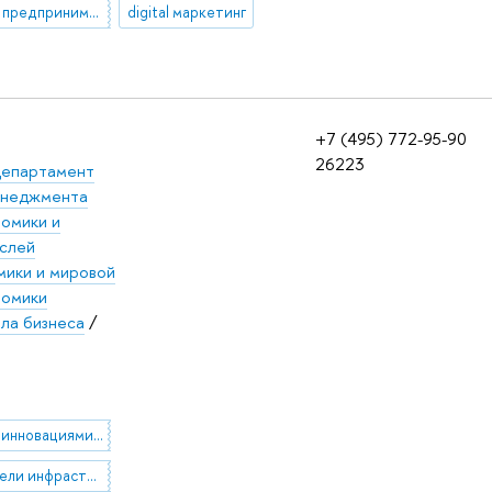
социальное предпринимательство
digital маркетинг
+7 (495) 772-95-90
26223
епартамент
енеджмента
номики и
аслей
мики и мировой
номики
ла бизнеса
/
управление инновациями в инфраструктурных отраслях
Бизнес-модели инфраструктурных компаний