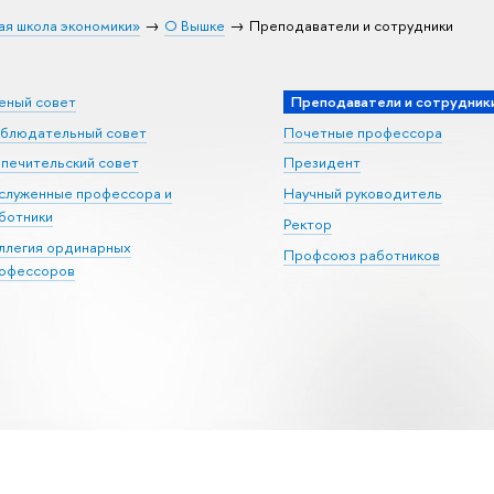
ая школа экономики»
О Вышке
Преподаватели и сотрудники
еный совет
Преподаватели и сотрудник
блюдательный совет
Почетные профессора
печительский совет
Президент
служенные профессора и
Научный руководитель
ботники
Ректор
ллегия ординарных
Профсоюз работников
офессоров