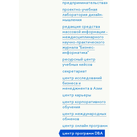
предпринимательства»
проектно-учебная
лаборатория дизайн-
мышления
редакция средства
массовой информации -
междисциплинарного
научно-практического
журнала "Бизнес-
информатика"
ресурсный центр
учебных кейсов
секретариат
центр исследований
бизнеса и
менеджмента в Азии
центр карьеры
центр корпоративного
обучения
центр международных
обменов
центр онлайн программ
центр программ DВА