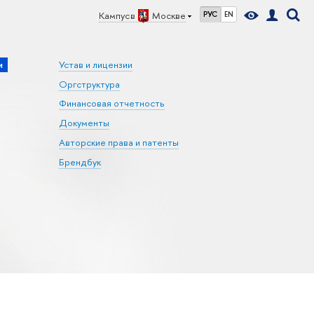
Кампус в
Москве
РУС
EN
и
Устав и лицензии
Оргструктура
Финансовая отчетность
Документы
Авторские права и патенты
Брендбук