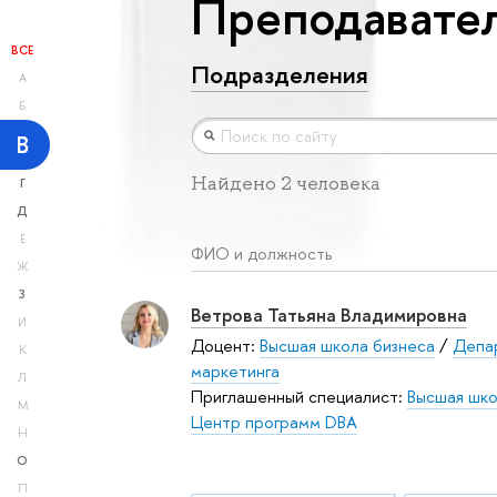
Преподавател
ВСЕ
Подразделения
А
Б
В
Найдено 2 человека
Г
Д
Е
ФИО и должность
Ж
З
Ветрова Татьяна Владимировна
И
Доцент:
Высшая школа бизнеса
/
Депа
К
маркетинга
Л
Приглашенный специалист:
Высшая шко
М
Центр программ DВА
Н
О
П