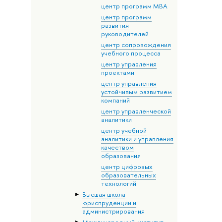
центр программ МВА
центр программ
развития
руководителей
центр сопровождения
учебного процесса
центр управления
проектами
центр управления
устойчивым развитием
компаний
центр управленческой
аналитики
центр учебной
аналитики и управления
качеством
образования
центр цифровых
образовательных
технологий
Высшая школа
юриспруденции и
администрирования
Международный институт