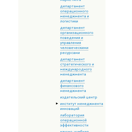
департамент
операционного
менеджмента и
логистики
департамент
организационного
поведения и
управления
человеческими
ресурсами
департамент
стратегического и
международного
менеджмента
департамент
финансового
менеджмента
издательский центр
институт менеджмента
инноваций
лаборатория
операционной
эффективности
научно-учебная