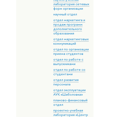
лаборатория сетевых
форм организации
научный отдел
отдел маркетинга и
продаж программ
дополнительного
образования
отдел маркетинговых
коммуникаций
отдел по организации
приема студентов
отдел по работе с
выпускниками
отдел по работе со
студентами
отдел развития
персонала
отдел эксплуатации
АУК «Шаболовка»
планово-финансовый
отдел
проектно-учебная
лаборатория «Центр