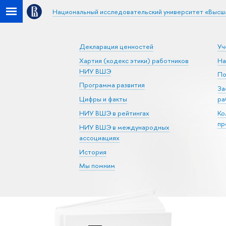
Национальный исследовательский университет «Высш
Декларация ценностей
Уч
Хартия (кодекс этики) работников
На
НИУ ВШЭ
По
Программа развития
За
Цифры и факты
ра
НИУ ВШЭ в рейтингах
Ко
пр
НИУ ВШЭ в международных
ассоциациях
История
Мы помним