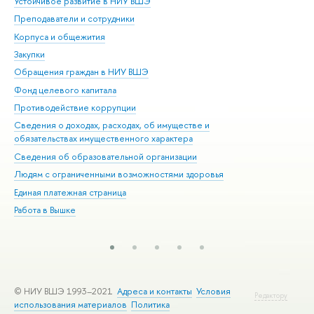
Устойчивое развитие в НИУ ВШЭ
Ол
Преподаватели и сотрудники
При
Корпуса и общежития
Вы
Закупки
При
Обращения граждан в НИУ ВШЭ
Ас
Фонд целевого капитала
До
Противодействие коррупции
Цен
Сведения о доходах, расходах, об имуществе и
Би
обязательствах имущественного характера
Об
Сведения об образовательной организации
Обр
Людям с ограниченными возможностями здоровья
Единая платежная страница
Работа в Вышке
© НИУ ВШЭ 1993–2021
Адреса и контакты
Условия
Редактору
использования материалов
Политика