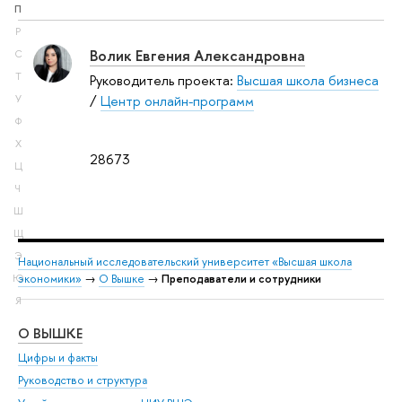
П
Р
Волик Евгения Александровна
С
Т
Руководитель проекта:
Высшая школа бизнеса
/
Центр онлайн-программ
У
Ф
Х
28673
Ц
Ч
Ш
Щ
Э
Национальный исследовательский университет «Высшая школа
экономики»
→
О Вышке
→
Преподаватели и сотрудники
Ю
Я
О ВЫШКЕ
ОБ
Цифры и факты
Ли
Руководство и структура
Дов