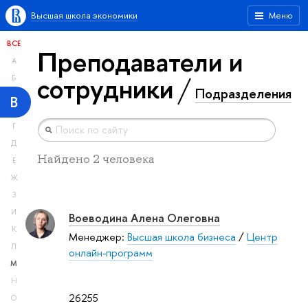
Высшая школа экономики
Меню
ВСЕ
Преподаватели и
А
сотрудники
Б
Подразделения
В
Г
Д
Найдено 2 человека
Е
Ж
З
И
Воеводина Алена Олеговна
К
Менеджер:
Высшая школа бизнеса
/
Центр
Л
онлайн-программ
М
Н
26255
О