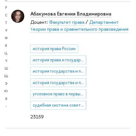
П
Р
Абакумова Евгения Владимировна
С
Доцент:
Факультет права
/
Департамент
Т
теории права и сравнительного правоведения
У
Ф
Х
история права России
Ц
история права и государства России
Ч
Ш
история государства и права советской России
Щ
история государства и права позднеимперской России
Э
Ю
уголовное право в первые годы советской власти
Я
судебная система советской России
-
23159