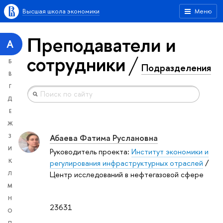
Высшая школа экономики
Меню
Преподаватели и
А
сотрудники
Б
Подразделения
В
Г
Д
Е
Ж
Абаева Фатима Руслановна
З
И
Руководитель проекта:
Институт экономики и
К
регулирования инфраструктурных отраслей
/
Центр исследований в нефтегазовой сфере
Л
М
Н
23631
О