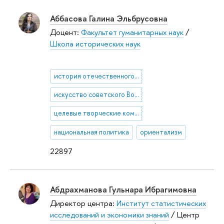
Аббасова Галина Эльбрусовна
Доцент:
Факультет гуманитарных наук
/
Школа исторических наук
история отечественного и зарубежного искусства XX века
искусство советского Востока
целевые творческие командировки
национальная политика
ориентализм
22897
Абдрахманова Гульнара Ибрагимовна
Директор центра:
Институт статистических
исследований и экономики знаний
/ Центр