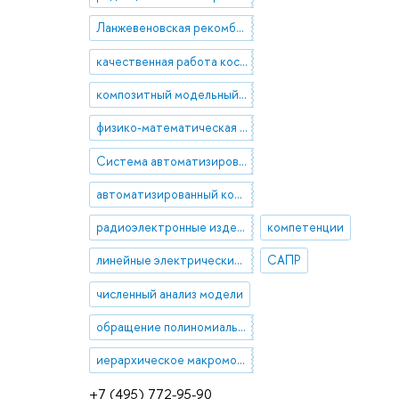
Ланжевеновская рекомбинация
качественная работа космических аппаратов
композитный модельный диэлектрик
физико-математическая модель явления
Система автоматизированного контроля
автоматизированный контроль
радиоэлектронные изделия
компетенции
линейные электрические эквивалентные схемы
САПР
численный анализ модели
обращение полиномиальной матрицы высокой степени
иерархическое макромоделирование
+7 (495) 772-95-90