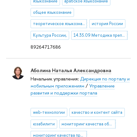
языкознание
арабское языкознание
общее языкознание
теоретическое языкознание
история России
Культура России,
14.35.09 Методика преподавания учебных дисциплин в высшей профессиональной школе
89264717686
Аболина Наталья Александровна
Начальник управления:
Дирекция по порталу и
мобильным приложениям
/
Управление
развития и поддержки портала
web-технологии
качество и контент сайта
юзабилити
мониторинг качества образования
мониторинг качества приема в вузы