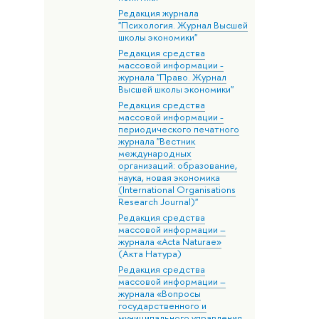
Редакция журнала
"Психология. Журнал Высшей
школы экономики"
Редакция средства
массовой информации -
журнала "Право. Журнал
Высшей школы экономики"
Редакция средства
массовой информации -
периодического печатного
журнала "Вестник
международных
организаций: образование,
наука, новая экономика
(International Organisations
Research Journal)"
Редакция средства
массовой информации –
журнала «Acta Naturae»
(Акта Натура)
Редакция средства
массовой информации –
журнала «Вопросы
государственного и
муниципального управления