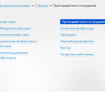
ая школа экономики»
О Вышке
Преподаватели и сотрудники
еный совет
Преподаватели и сотрудник
блюдательный совет
Почетные профессора
печительский совет
Президент
служенные профессора и
Научный руководитель
ботники
Ректор
ллегия ординарных
Профсоюз работников
офессоров