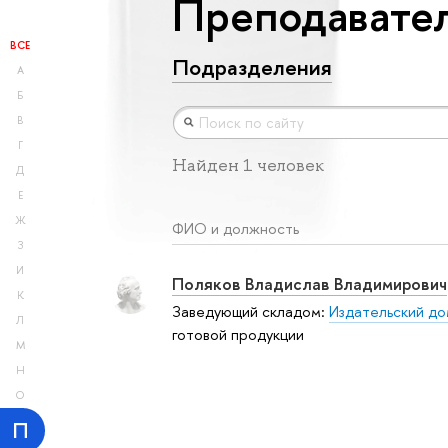
Преподавател
ВСЕ
Подразделения
А
Б
В
Г
Найден 1 человек
Д
Е
Ж
ФИО и должность
З
И
Поляков Владислав Владимирович
К
Заведующий складом:
Издательский д
Л
готовой продукции
М
Н
О
П