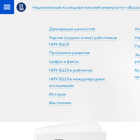
Национальный исследовательский университет «Высш
Декларация ценностей
Уч
Хартия (кодекс этики) работников
На
НИУ ВШЭ
По
Программа развития
За
Цифры и факты
ра
НИУ ВШЭ в рейтингах
Ко
пр
НИУ ВШЭ в международных
ассоциациях
История
Мы помним