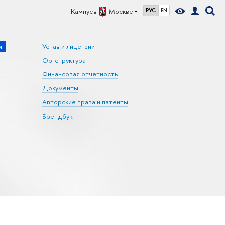
Кампус в
Москве
РУС
EN
и
Устав и лицензии
Оргструктура
Финансовая отчетность
Документы
Авторские права и патенты
Брендбук