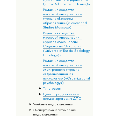
(Public Administration Issues)»
Редакция средства
массовой информации –
журнала «Вопросы
образования» («Educational
Studies Moscow»)
Редакция средства
массовой информации –
журнала «Мир России.
Социология. Этнология
(Universe of Russia. Sociology.
Ethnology)»
Редакция средства
массовой информации –
электронного журнала
«Организационная
психология» («Organizational
psychology»)
Типография
Центр продвижения и
продаж программ ДПО
Учебные подразделения
Экспертно-аналитические
подразделения