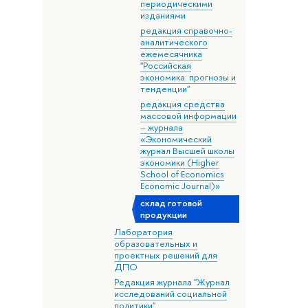
периодическими
изданиями
редакция справочно-
аналитического
ежемесячника
"Российская
экономика: прогнозы и
тенденции"
редакция средства
массовой информации
– журнала
«Экономический
журнал Высшей школы
экономики (Higher
School of Economics
Economic Journal)»
склад готовой
продукции
Лаборатория
образовательных и
проектных решений для
ДПО
Редакция журнала "Журнал
исследований социальной
политики"