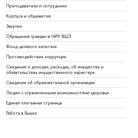
Преподаватели и сотрудники
Пр
Корпуса и общежития
Вы
Закупки
Пр
Обращения граждан в НИУ ВШЭ
Ас
Фонд целевого капитала
До
Противодействие коррупции
Це
Сведения о доходах, расходах, об имуществе и
Би
обязательствах имущественного характера
Об
Сведения об образовательной организации
Об
Людям с ограниченными возможностями здоровья
Единая платежная страница
Работа в Вышке