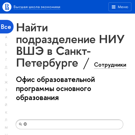
Высшая школа экономики
Меню
Найти
Все
подразделение НИУ
А
ВШЭ в Санкт-
Б
В
Петербурге
Г
Сотрудники
Д
Е
Офис образовательной
Ж
программы основного
З
образования
И
Й
К
Л
М