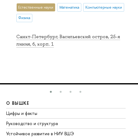
Естественные науки
Математика
Компьютерные науки
Физика
Санкт-Петербург, Васильевский остров, 25-я
линия, 6, корп. 1
О ВЫШКЕ
О
Цифры и факты
Ли
Руководство и структура
До
Устойчивое развитие в НИУ ВШЭ
Ол