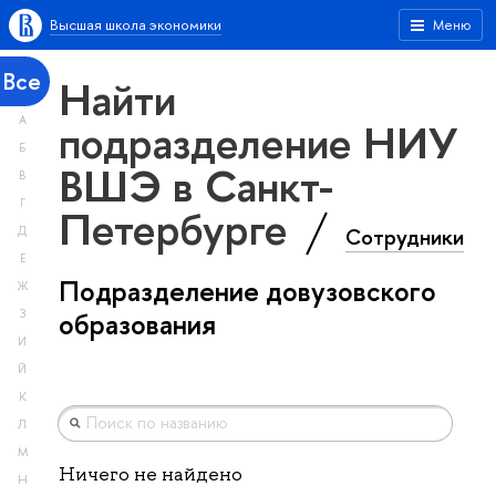
Высшая школа экономики
Меню
Все
Найти
А
подразделение НИУ
Б
ВШЭ в Санкт-
В
Г
Петербурге
Сотрудники
Д
Е
Подразделение довузовского
Ж
З
образования
И
Й
К
Л
М
Ничего не найдено
Н