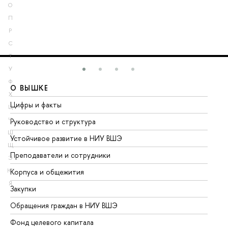
О
П
Р
С
Т
У
Ф
О ВЫШКЕ
О
Х
Цифры и факты
Ли
Ц
Ч
Руководство и структура
До
Ш
Устойчивое развитие в НИУ ВШЭ
Ол
Щ
Преподаватели и сотрудники
Пр
Э
Ю
Корпуса и общежития
Вы
Я
Закупки
Пр
Обращения граждан в НИУ ВШЭ
Ас
Фонд целевого капитала
До