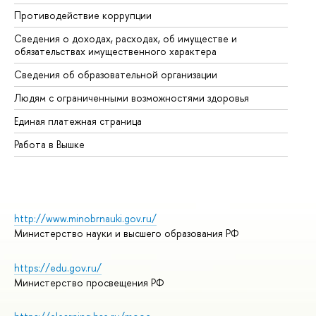
Противодействие коррупции
Це
Сведения о доходах, расходах, об имуществе и
Би
обязательствах имущественного характера
Об
Сведения об образовательной организации
Об
Людям с ограниченными возможностями здоровья
Единая платежная страница
Работа в Вышке
http://www.minobrnauki.gov.ru/
Министерство науки и высшего образования РФ
https://edu.gov.ru/
Министерство просвещения РФ