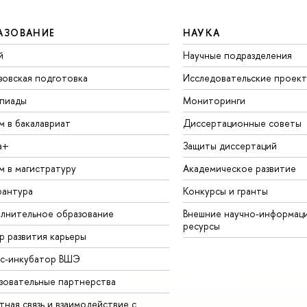
АЗОВАНИЕ
НАУКА
й
Научные подразделения
зовская подготовка
Исследовательские проек
пиады
Мониторинги
м в бакалавриат
Диссертационные советы
а+
Защиты диссертаций
м в магистратуру
Академическое развитие
рантура
Конкурсы и гранты
лнительное образование
Внешние научно-информац
ресурсы
р развития карьеры
ес-инкубатор ВШЭ
зовательные партнерства
ная связь и взаимодействие с