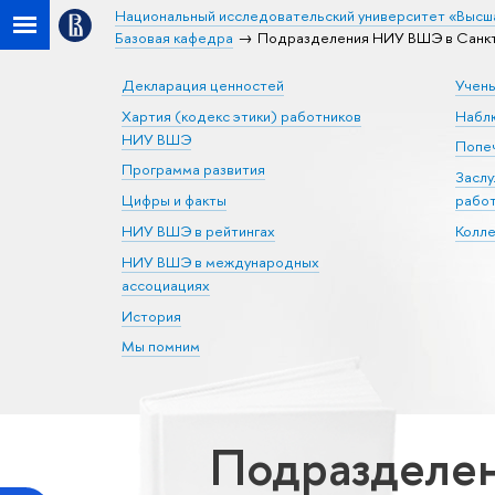
Национальный исследовательский университет «Высш
Базовая кафедра
Подразделения НИУ ВШЭ в Санкт-
Декларация ценностей
Учен
Хартия (кодекс этики) работников
Набл
НИУ ВШЭ
Попеч
Программа развития
Засл
Цифры и факты
рабо
НИУ ВШЭ в рейтингах
Колл
НИУ ВШЭ в международных
ассоциациях
История
Мы помним
Подразделен