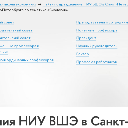
ая школа экономики»
Найти подразделение НИУ ВШЭ в Санкт-Пете
Петербурге по тематике «Биология»
ый совет
Преподаватели и сотрудник
юдательный совет
Почетные профессора
ительский совет
Президент
уженные профессора и
Научный руководитель
тники
Ректор
егия ординарных профессоров
Профсоюз работников
ия НИУ ВШЭ в Санкт-