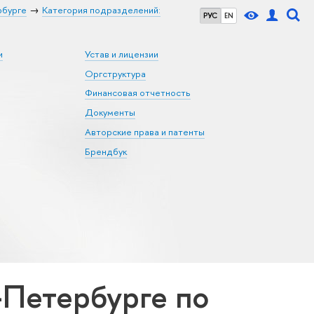
рбурге
Категория подразделений:
РУС
EN
и
Устав и лицензии
Оргструктура
Финансовая отчетность
Документы
Авторские права и патенты
Брендбук
Петербурге по