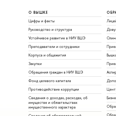
О ВЫШКЕ
ОБР
Цифры и факты
Лице
Руководство и структура
Дову
Устойчивое развитие в НИУ ВШЭ
Олим
Преподаватели и сотрудники
Прие
Корпуса и общежития
Вышк
Закупки
Прие
Обращения граждан в НИУ ВШЭ
Аспи
Фонд целевого капитала
Допо
Противодействие коррупции
Цент
Сведения о доходах, расходах, об
Бизн
имуществе и обязательствах
Обра
имущественного характера
Обрат
Сведения об образовательной