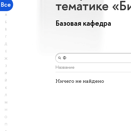
тематике «Б
Все
А
Базовая кафедра
Б
В
Г
Д
Е
Ж
З
Название
И
Ничего не найдено
Й
К
Л
М
Н
О
П