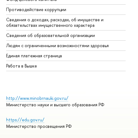
Противодействие коррупции
Це
Сведения о доходах, расходах, об имуществе и
Би
обязательствах имущественного характера
Об
Сведения об образовательной организации
Об
Людям с ограниченными возможностями здоровья
Единая платежная страница
Работа в Вышке
http://www.minobrnauki.gov.ru/
Министерство науки и высшего образования РФ
https://edu.gov.ru/
Министерство просвещения РФ