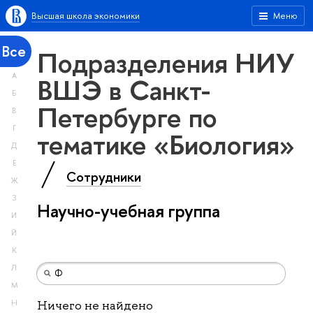
Высшая школа экономики
Меню
Все
Подразделения НИУ
А
ВШЭ в Санкт-
Б
Петербурге по
В
Г
тематике «Биология»
Д
Е
Сотрудники
Ж
З
Научно-учебная группа
И
Й
К
Л
М
Н
Ничего не найдено