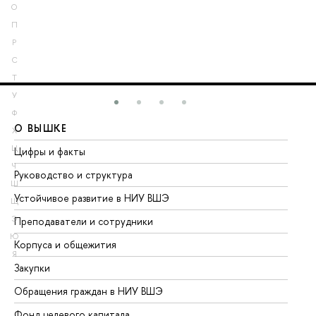
О
П
Р
С
Т
У
Ф
О ВЫШКЕ
О
Х
Ц
Цифры и факты
Ли
Ч
Руководство и структура
До
Ш
Устойчивое развитие в НИУ ВШЭ
Ол
Щ
Э
Преподаватели и сотрудники
Пр
Ю
Корпуса и общежития
Вы
Я
Закупки
Пр
Обращения граждан в НИУ ВШЭ
Ас
Фонд целевого капитала
До