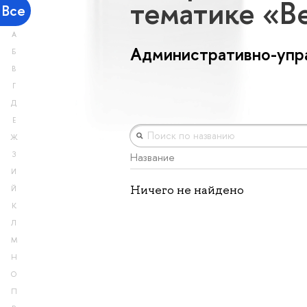
тематике «В
Все
А
Административно-упр
Б
В
Г
Д
Е
Ж
З
Название
И
Ничего не найдено
Й
К
Л
М
Н
О
П