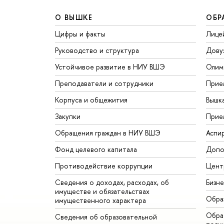
О ВЫШКЕ
ОБР
Цифры и факты
Лице
Руководство и структура
Дову
Устойчивое развитие в НИУ ВШЭ
Олим
Преподаватели и сотрудники
Прие
Корпуса и общежития
Вышк
Закупки
Прие
Обращения граждан в НИУ ВШЭ
Аспи
Фонд целевого капитала
Допо
Противодействие коррупции
Цент
Сведения о доходах, расходах, об
Бизн
имуществе и обязательствах
Обра
имущественного характера
Обрат
Сведения об образовательной