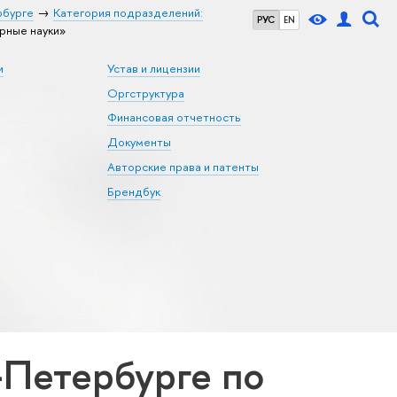
рбурге
Категория подразделений:
РУС
EN
рные науки»
и
Устав и лицензии
Оргструктура
Финансовая отчетность
Документы
Авторские права и патенты
Брендбук
Петербурге по