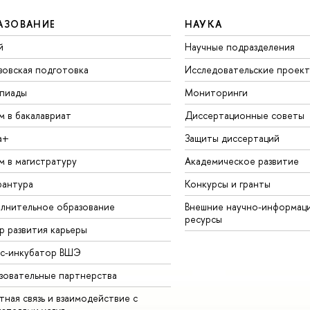
АЗОВАНИЕ
НАУКА
й
Научные подразделения
зовская подготовка
Исследовательские проек
пиады
Мониторинги
м в бакалавриат
Диссертационные советы
а+
Защиты диссертаций
м в магистратуру
Академическое развитие
рантура
Конкурсы и гранты
лнительное образование
Внешние научно-информац
ресурсы
р развития карьеры
ес-инкубатор ВШЭ
зовательные партнерства
ная связь и взаимодействие с