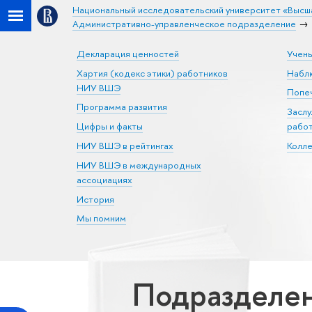
Национальный исследовательский университет «Высш
Административно-управленческое подразделение
Декларация ценностей
Учен
Хартия (кодекс этики) работников
Набл
НИУ ВШЭ
Попеч
Программа развития
Засл
Цифры и факты
рабо
НИУ ВШЭ в рейтингах
Колл
НИУ ВШЭ в международных
ассоциациях
История
Мы помним
Подразделен