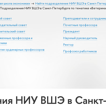
ая школа экономики»
Найти подразделение НИУ ВШЭ в Санкт-Пете
Подразделения НИУ ВШЭ в Санкт-Петербурге по тематике «Ветерина
ый совет
Преподаватели и сотрудник
юдательный совет
Почетные профессора
ительский совет
Президент
уженные профессора и
Научный руководитель
тники
Ректор
егия ординарных профессоров
Профсоюз работников
ия НИУ ВШЭ в Санкт-