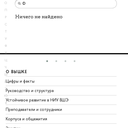
О
П
Ничего не найдено
Р
С
Т
У
Ф
Х
Ц
Ч
О ВЫШКЕ
О
Ш
Цифры и факты
Ли
Щ
Э
Руководство и структура
До
Ю
Устойчивое развитие в НИУ ВШЭ
Ол
Я
Преподаватели и сотрудники
Пр
Корпуса и общежития
Вы