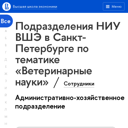
Высшая школа экономики
Меню
Все
Подразделения НИУ
А
ВШЭ в Санкт-
Б
Петербурге по
В
Г
тематике
Д
«Ветеринарные
Е
Ж
науки»
З
Сотрудники
И
Административно-хозяйственное
Й
К
подразделение
Л
М
Н