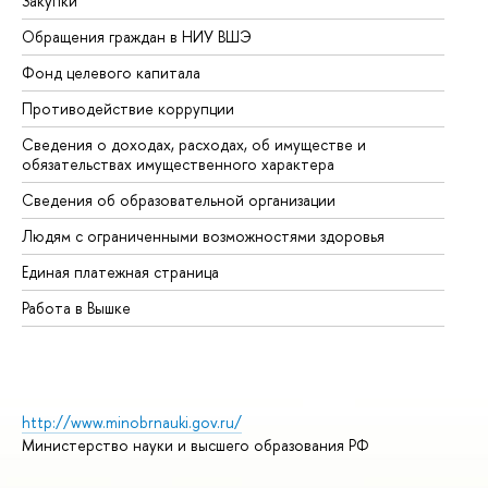
Закупки
Пр
Обращения граждан в НИУ ВШЭ
Ас
Фонд целевого капитала
До
Противодействие коррупции
Це
Сведения о доходах, расходах, об имуществе и
Би
обязательствах имущественного характера
Об
Сведения об образовательной организации
Об
Людям с ограниченными возможностями здоровья
Единая платежная страница
Работа в Вышке
http://www.minobrnauki.gov.ru/
Министерство науки и высшего образования РФ