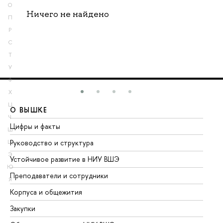
О
Ничего не найдено
П
Р
С
Т
У
Ф
Х
Ц
О ВЫШКЕ
О
Ч
Цифры и факты
Ли
Ш
Руководство и структура
До
Щ
Э
Устойчивое развитие в НИУ ВШЭ
Ол
Ю
Преподаватели и сотрудники
Пр
Я
Корпуса и общежития
Вы
Закупки
Пр