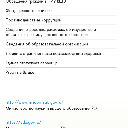
Обращения граждан в НИУ ВШЭ
Ас
Фонд целевого капитала
До
Противодействие коррупции
Це
Сведения о доходах, расходах, об имуществе и
Би
обязательствах имущественного характера
Об
Сведения об образовательной организации
Об
Людям с ограниченными возможностями здоровья
Единая платежная страница
Работа в Вышке
http://www.minobrnauki.gov.ru/
Министерство науки и высшего образования РФ
https://edu.gov.ru/