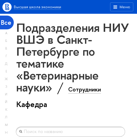
Высшая школа экономики
Меню
Все
Подразделения НИУ
А
ВШЭ в Санкт-
Б
Петербурге по
В
Г
тематике
Д
«Ветеринарные
Е
Ж
науки»
З
Сотрудники
И
Кафедра
Й
К
Л
М
Н