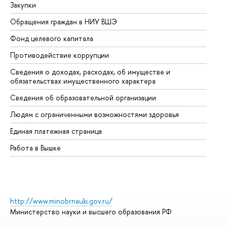
Закупки
Пр
Обращения граждан в НИУ ВШЭ
Ас
Фонд целевого капитала
До
Противодействие коррупции
Це
Сведения о доходах, расходах, об имуществе и
Би
обязательствах имущественного характера
Об
Сведения об образовательной организации
Об
Людям с ограниченными возможностями здоровья
Единая платежная страница
Работа в Вышке
http://www.minobrnauki.gov.ru/
Министерство науки и высшего образования РФ