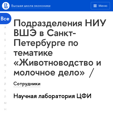
Высшая школа экономики
Меню
Все
Подразделения НИУ
А
ВШЭ в Санкт-
Б
Петербурге по
В
Г
тематике
Д
«Животноводство и
Е
Ж
молочное дело»
З
И
Сотрудники
Й
К
Научная лаборатория ЦФИ
Л
М
Н