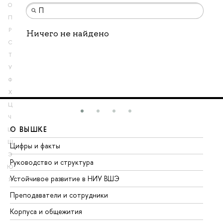
О
П
Р
Ничего не найдено
С
Т
У
Ф
Х
Ц
Ч
О ВЫШКЕ
О
Ш
Щ
Цифры и факты
Ли
Э
Руководство и структура
До
Ю
Устойчивое развитие в НИУ ВШЭ
Ол
Я
Преподаватели и сотрудники
Пр
Корпуса и общежития
Вы