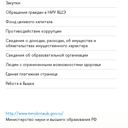
Закупки
Пр
Обращения граждан в НИУ ВШЭ
Ас
Фонд целевого капитала
До
Противодействие коррупции
Це
Сведения о доходах, расходах, об имуществе и
Би
обязательствах имущественного характера
Об
Сведения об образовательной организации
Об
Людям с ограниченными возможностями здоровья
Единая платежная страница
Работа в Вышке
http://www.minobrnauki.gov.ru/
Министерство науки и высшего образования РФ