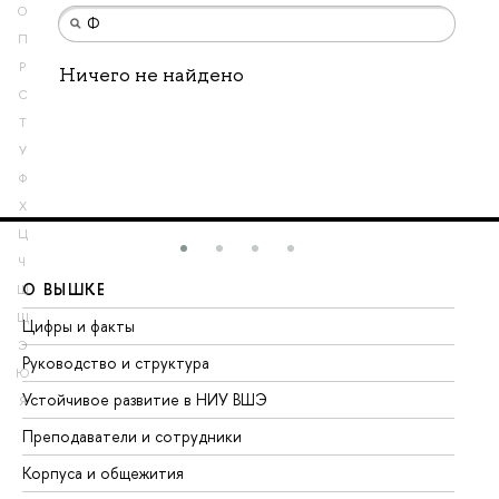
О
П
Р
Ничего не найдено
С
Т
У
Ф
Х
Ц
Ч
О ВЫШКЕ
О
Ш
Щ
Цифры и факты
Ли
Э
Руководство и структура
До
Ю
Устойчивое развитие в НИУ ВШЭ
Ол
Я
Преподаватели и сотрудники
Пр
Корпуса и общежития
Вы