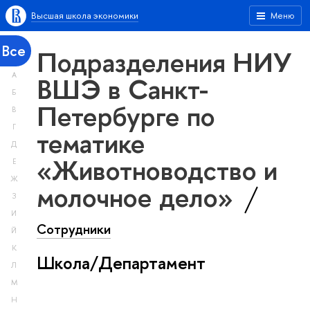
Высшая школа экономики
Меню
Все
Подразделения НИУ
А
ВШЭ в Санкт-
Б
Петербурге по
В
Г
тематике
Д
«Животноводство и
Е
Ж
молочное дело»
З
И
Сотрудники
Й
К
Школа/Департамент
Л
М
Н