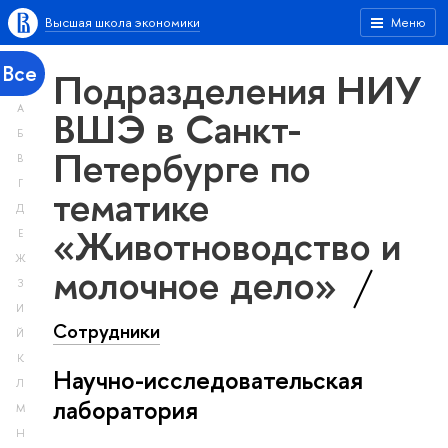
Высшая школа экономики
Меню
Все
Подразделения НИУ
А
ВШЭ в Санкт-
Б
Петербурге по
В
Г
тематике
Д
«Животноводство и
Е
Ж
молочное дело»
З
И
Сотрудники
Й
К
Научно-исследовательская
Л
лаборатория
М
Н