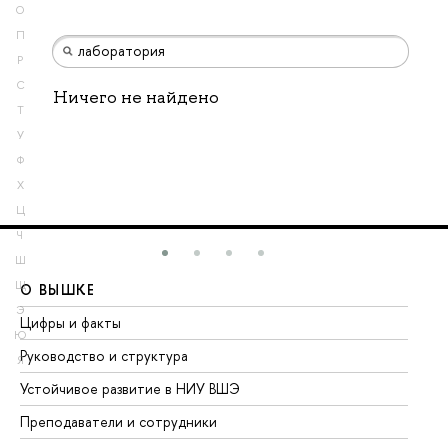
О
П
Р
С
Ничего не найдено
Т
У
Ф
Х
Ц
Ч
Ш
Щ
О ВЫШКЕ
О
Э
Цифры и факты
Ли
Ю
Руководство и структура
До
Я
Устойчивое развитие в НИУ ВШЭ
Ол
Преподаватели и сотрудники
Пр