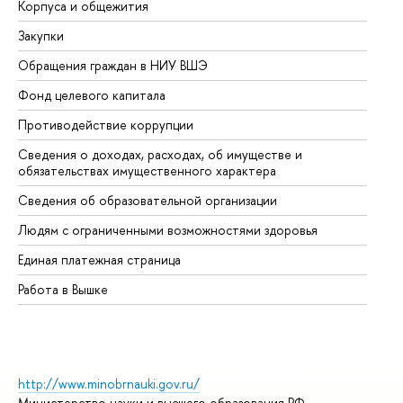
Корпуса и общежития
Вы
Закупки
Пр
Обращения граждан в НИУ ВШЭ
Ас
Фонд целевого капитала
До
Противодействие коррупции
Це
Сведения о доходах, расходах, об имуществе и
Би
обязательствах имущественного характера
Об
Сведения об образовательной организации
Об
Людям с ограниченными возможностями здоровья
Единая платежная страница
Работа в Вышке
http://www.minobrnauki.gov.ru/
Министерство науки и высшего образования РФ