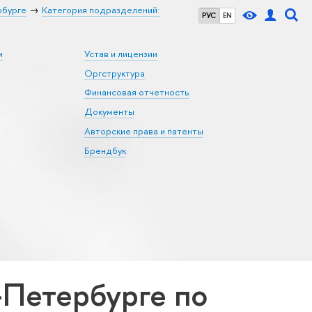
рбурге
Категория подразделений:
РУС
EN
и
Устав и лицензии
Оргструктура
Финансовая отчетность
Документы
Авторские права и патенты
Брендбук
Петербурге по