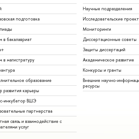
й
Научные подразделения
зовская подготовка
Исследовательские проек
пиады
Мониторинги
м в бакалавриат
Диссертационные советы
а+
Защиты диссертаций
м в магистратуру
Академическое развитие
рантура
Конкурсы и гранты
лнительное образование
Внешние научно-информац
ресурсы
р развития карьеры
ес-инкубатор ВШЭ
зовательные партнерства
ная связь и взаимодействие с
чателями услуг