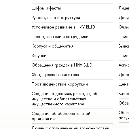
Цифры и факты
Лице
Руководство и структура
Дову
Устойчивое развитие в НИУ ВШЭ
Олим
Преподаватели и сотрудники
Прие
Корпуса и общежития
Вышк
Закупки
Прие
Обращения граждан в НИУ ВШЭ
Аспи
Фонд целевого капитала
Допо
Противодействие коррупции
Цент
Сведения о доходах, расходах, об
Бизн
имуществе и обязательствах
Обра
имущественного характера
Обрат
Сведения об образовательной
полу
организации
Людям с ограниченными возможностями