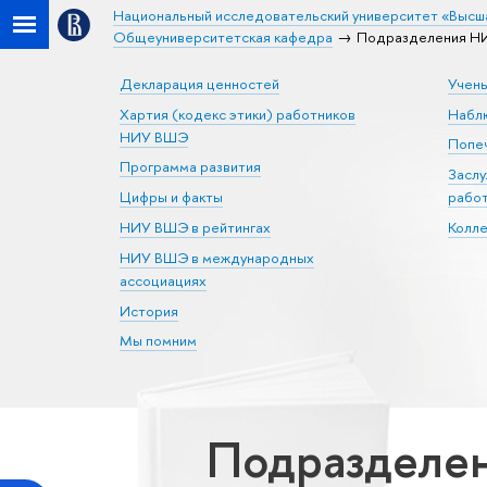
Национальный исследовательский университет «Высш
Общеуниверситетская кафедра
Подразделения НИ
Декларация ценностей
Учен
Хартия (кодекс этики) работников
Набл
НИУ ВШЭ
Попеч
Программа развития
Засл
Цифры и факты
рабо
НИУ ВШЭ в рейтингах
Колл
НИУ ВШЭ в международных
ассоциациях
История
Мы помним
Подразделен