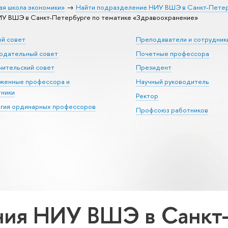
ая школа экономики»
Найти подразделение НИУ ВШЭ в Санкт-Пете
У ВШЭ в Санкт-Петербурге по тематике «Здравоохранение»
ый совет
Преподаватели и сотрудник
юдательный совет
Почетные профессора
ительский совет
Президент
уженные профессора и
Научный руководитель
тники
Ректор
егия ординарных профессоров
Профсоюз работников
ия НИУ ВШЭ в Санкт-