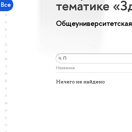
тематике «З
Все
А
Общеуниверситетская
Б
В
Г
Д
Е
Ж
З
Название
И
Ничего не найдено
Й
К
Л
М
Н
О
П