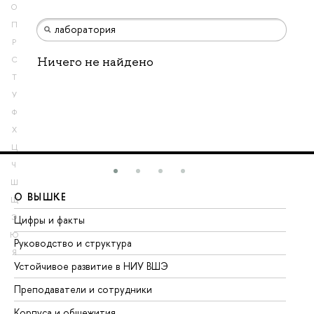
О
П
Р
Ничего не найдено
С
Т
У
Ф
Х
Ц
Ч
Ш
О ВЫШКЕ
О
Щ
Э
Цифры и факты
Ли
Ю
Руководство и структура
До
Я
Устойчивое развитие в НИУ ВШЭ
Ол
Преподаватели и сотрудники
Пр
Корпуса и общежития
Вы