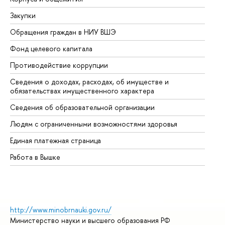
Закупки
Пр
Обращения граждан в НИУ ВШЭ
Ас
Фонд целевого капитала
До
Противодействие коррупции
Це
Сведения о доходах, расходах, об имуществе и
Би
обязательствах имущественного характера
Об
Сведения об образовательной организации
Об
Людям с ограниченными возможностями здоровья
Единая платежная страница
Работа в Вышке
http://www.minobrnauki.gov.ru/
Министерство науки и высшего образования РФ