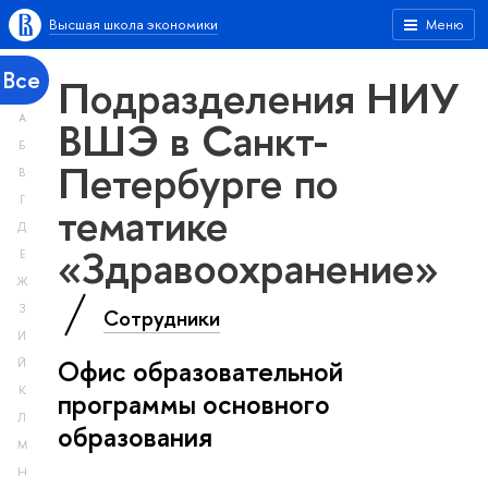
Высшая школа экономики
Меню
Все
Подразделения НИУ
А
ВШЭ в Санкт-
Б
Петербурге по
В
Г
тематике
Д
«Здравоохранение»
Е
Ж
З
Сотрудники
И
Офис образовательной
Й
К
программы основного
Л
образования
М
Н