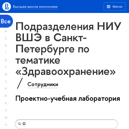
Высшая школа экономики
Меню
Все
Подразделения НИУ
А
ВШЭ в Санкт-
Б
Петербурге по
В
Г
тематике
Д
«Здравоохранение»
Е
Ж
З
Сотрудники
И
Проектно-учебная лаборатория
Й
К
Л
М
Н