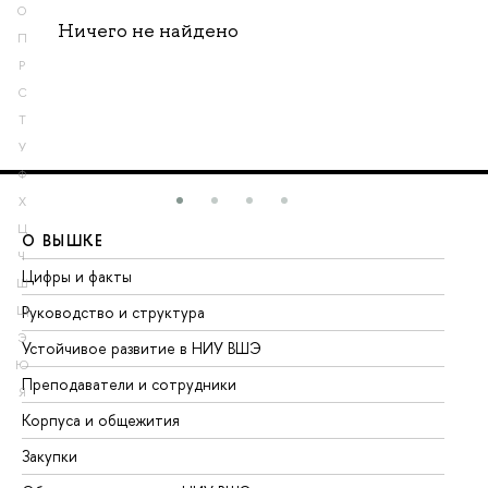
О
Ничего не найдено
П
Р
С
Т
У
Ф
Х
Ц
О ВЫШКЕ
О
Ч
Цифры и факты
Ли
Ш
Руководство и структура
До
Щ
Э
Устойчивое развитие в НИУ ВШЭ
Ол
Ю
Преподаватели и сотрудники
Пр
Я
Корпуса и общежития
Вы
Закупки
Пр