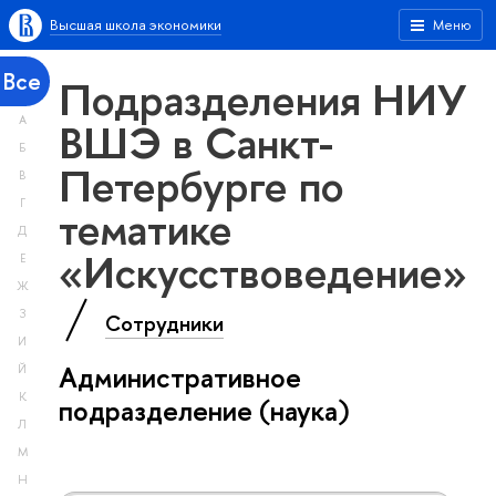
Высшая школа экономики
Меню
Все
Подразделения НИУ
А
ВШЭ в Санкт-
Б
Петербурге по
В
Г
тематике
Д
«Искусствоведение»
Е
Ж
З
Сотрудники
И
Административное
Й
К
подразделение (наука)
Л
М
Н