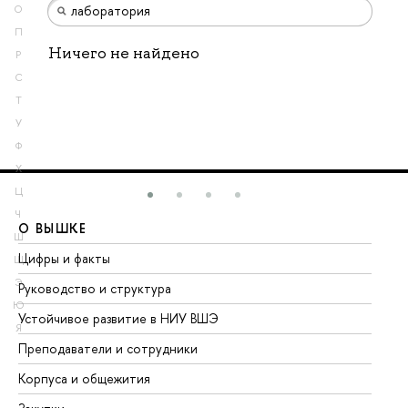
О
П
Ничего не найдено
Р
С
Т
У
Ф
Х
Ц
Ч
О ВЫШКЕ
О
Ш
Цифры и факты
Ли
Щ
Э
Руководство и структура
До
Ю
Устойчивое развитие в НИУ ВШЭ
Ол
Я
Преподаватели и сотрудники
Пр
Корпуса и общежития
Вы