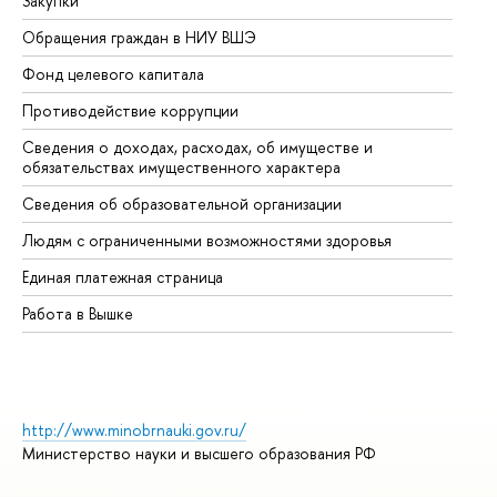
Закупки
Пр
Обращения граждан в НИУ ВШЭ
Ас
Фонд целевого капитала
До
Противодействие коррупции
Це
Сведения о доходах, расходах, об имуществе и
Би
обязательствах имущественного характера
Об
Сведения об образовательной организации
Об
Людям с ограниченными возможностями здоровья
Единая платежная страница
Работа в Вышке
http://www.minobrnauki.gov.ru/
Министерство науки и высшего образования РФ