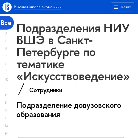
Высшая школа экономики
Меню
Все
Подразделения НИУ
А
ВШЭ в Санкт-
Б
Петербурге по
В
Г
тематике
Д
«Искусствоведение»
Е
Ж
З
Сотрудники
И
Подразделение довузовского
Й
К
образования
Л
М
Н