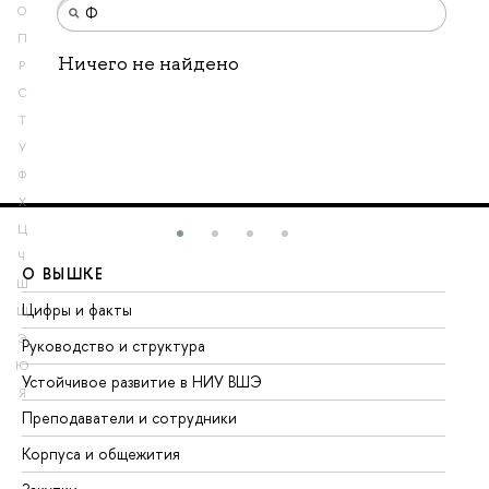
О
П
Ничего не найдено
Р
С
Т
У
Ф
Х
Ц
Ч
О ВЫШКЕ
О
Ш
Цифры и факты
Ли
Щ
Э
Руководство и структура
До
Ю
Устойчивое развитие в НИУ ВШЭ
Ол
Я
Преподаватели и сотрудники
Пр
Корпуса и общежития
Вы