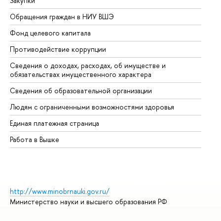
Закупки
Пр
Обращения граждан в НИУ ВШЭ
Ас
Фонд целевого капитала
До
Противодействие коррупции
Це
Сведения о доходах, расходах, об имуществе и
Би
обязательствах имущественного характера
Об
Сведения об образовательной организации
Об
Людям с ограниченными возможностями здоровья
Единая платежная страница
Работа в Вышке
http://www.minobrnauki.gov.ru/
Министерство науки и высшего образования РФ