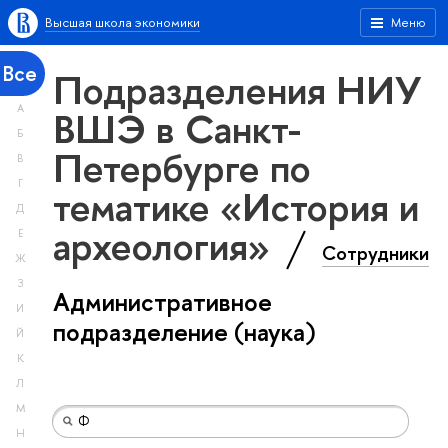
Высшая школа экономики
Меню
Все
Подразделения НИУ
А
ВШЭ в Санкт-
Б
Петербурге по
В
Г
тематике «История и
Д
археология»
Е
Сотрудники
Ж
З
Административное
И
подразделение (наука)
Й
К
Л
М
Н