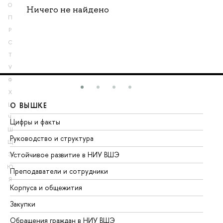
О
Ничего не найдено
П
Р
С
Т
У
Ф
Х
О ВЫШКЕ
О
Ц
Ч
Цифры и факты
Ли
Ш
Руководство и структура
До
Щ
Устойчивое развитие в НИУ ВШЭ
Ол
Э
Ю
Преподаватели и сотрудники
Пр
Я
Корпуса и общежития
Вы
Закупки
Пр
Обращения граждан в НИУ ВШЭ
Ас