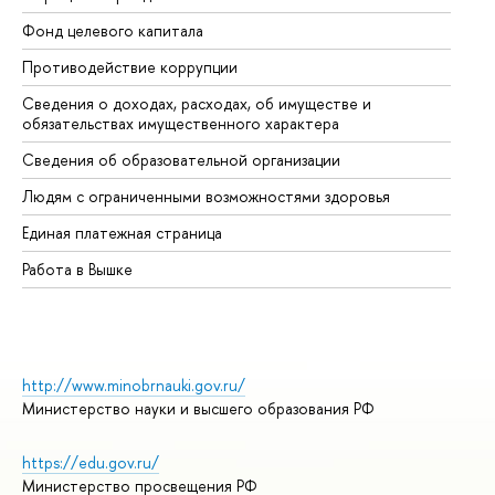
Фонд целевого капитала
До
Противодействие коррупции
Це
Сведения о доходах, расходах, об имуществе и
Би
обязательствах имущественного характера
Об
Сведения об образовательной организации
Об
Людям с ограниченными возможностями здоровья
Единая платежная страница
Работа в Вышке
http://www.minobrnauki.gov.ru/
Министерство науки и высшего образования РФ
https://edu.gov.ru/
Министерство просвещения РФ