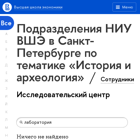
Высшая школа экономики
Меню
Все
Подразделения НИУ
А
ВШЭ в Санкт-
Б
Петербурге по
В
Г
тематике «История и
Д
археология»
Е
Сотрудники
Ж
З
Исследовательский центр
И
Й
К
Л
М
Н
Ничего не найдено