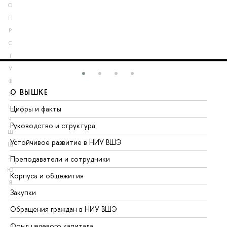
О
П
Р
С
Т
У
Ф
О ВЫШКЕ
О
Х
Ц
Цифры и факты
Ли
Ч
Руководство и структура
До
Ш
Устойчивое развитие в НИУ ВШЭ
Ол
Щ
Э
Преподаватели и сотрудники
Пр
Ю
Корпуса и общежития
Вы
Я
Закупки
Пр
Обращения граждан в НИУ ВШЭ
Ас
Фонд целевого капитала
До