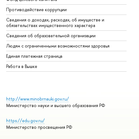
Противодействие коррупции
Це
Сведения о доходах, расходах, об имуществе и
Би
обязательствах имущественного характера
Об
Сведения об образовательной организации
Об
Людям с ограниченными возможностями здоровья
Единая платежная страница
Работа в Вышке
http://www.minobrnauki.gov.ru/
Министерство науки и высшего образования РФ
https://edu.gov.ru/
Министерство просвещения РФ