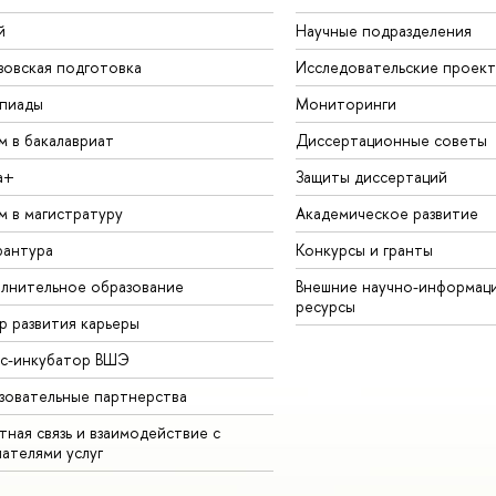
й
Научные подразделения
зовская подготовка
Исследовательские проек
пиады
Мониторинги
м в бакалавриат
Диссертационные советы
а+
Защиты диссертаций
м в магистратуру
Академическое развитие
рантура
Конкурсы и гранты
лнительное образование
Внешние научно-информац
ресурсы
р развития карьеры
ес-инкубатор ВШЭ
зовательные партнерства
ная связь и взаимодействие с
чателями услуг