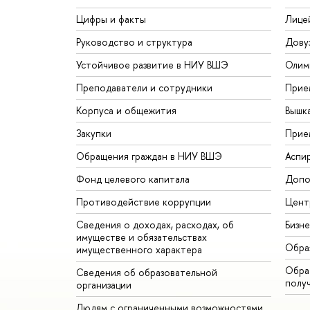
Цифры и факты
Лице
Руководство и структура
Дову
Устойчивое развитие в НИУ ВШЭ
Олим
Преподаватели и сотрудники
Прие
Корпуса и общежития
Вышк
Закупки
Прие
Обращения граждан в НИУ ВШЭ
Аспи
Фонд целевого капитала
Допо
Противодействие коррупции
Цент
Сведения о доходах, расходах, об
Бизн
имуществе и обязательствах
Обра
имущественного характера
Обрат
Сведения об образовательной
полу
организации
Людям с ограниченными возможностями