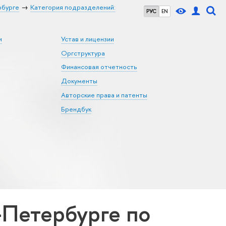
рбурге
Категория подразделений:
РУС
EN
и
Устав и лицензии
Оргструктура
Финансовая отчетность
Документы
Авторские права и патенты
Брендбук
Петербурге по