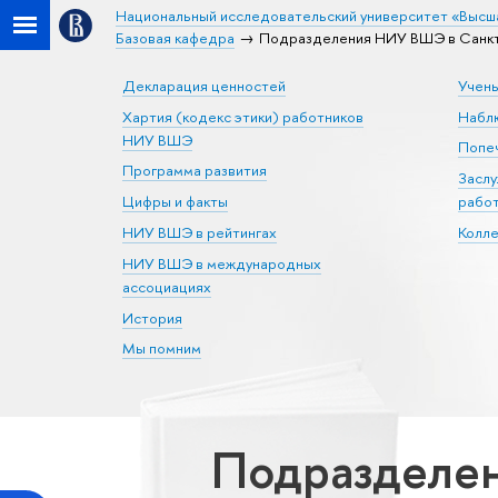
Национальный исследовательский университет «Высш
Базовая кафедра
Подразделения НИУ ВШЭ в Санкт-
Декларация ценностей
Учен
Хартия (кодекс этики) работников
Набл
НИУ ВШЭ
Попеч
Программа развития
Засл
Цифры и факты
рабо
НИУ ВШЭ в рейтингах
Колл
НИУ ВШЭ в международных
ассоциациях
История
Мы помним
Подразделен