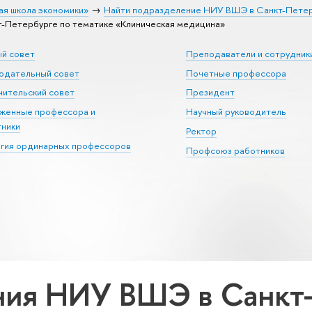
ая школа экономики»
Найти подразделение НИУ ВШЭ в Санкт-Пете
Петербурге по тематике «Клиническая медицина»
ый совет
Преподаватели и сотрудник
юдательный совет
Почетные профессора
ительский совет
Президент
уженные профессора и
Научный руководитель
тники
Ректор
егия ординарных профессоров
Профсоюз работников
ия НИУ ВШЭ в Санкт-