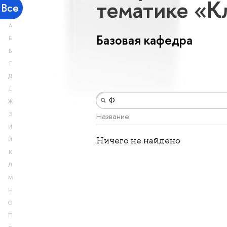
тематике «К
Все
А
Базовая кафедра
Б
В
Г
Д
Е
Ж
З
Название
И
Ничего не найдено
Й
К
Л
М
Н
О
П