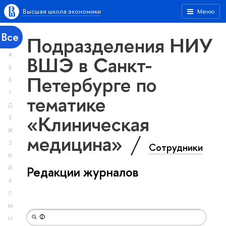
Высшая школа экономики
Меню
Все
Подразделения НИУ
А
ВШЭ в Санкт-
Б
Петербурге по
В
Г
тематике
Д
«Клиническая
Е
Ж
медицина»
З
Сотрудники
И
Редакции журналов
Й
К
Л
М
Н