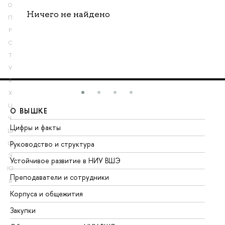
О
Ничего не найдено
П
Р
С
Т
У
Ф
Х
Ц
О ВЫШКЕ
О
Ч
Цифры и факты
Ли
Ш
Руководство и структура
До
Щ
Э
Устойчивое развитие в НИУ ВШЭ
Ол
Ю
Преподаватели и сотрудники
Пр
Я
Корпуса и общежития
Вы
Закупки
Пр