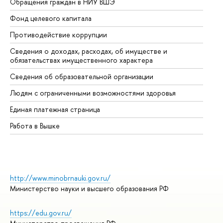
Обращения граждан в НИУ ВШЭ
Ас
Фонд целевого капитала
До
Противодействие коррупции
Це
Сведения о доходах, расходах, об имуществе и
Би
обязательствах имущественного характера
Об
Сведения об образовательной организации
Об
Людям с ограниченными возможностями здоровья
Единая платежная страница
Работа в Вышке
http://www.minobrnauki.gov.ru/
Министерство науки и высшего образования РФ
https://edu.gov.ru/