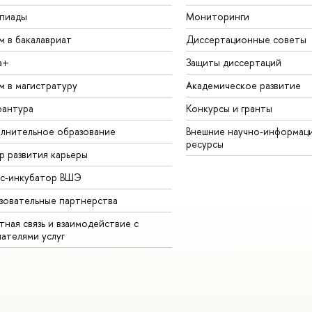
пиады
Мониторинги
м в бакалавриат
Диссертационные советы
а+
Защиты диссертаций
м в магистратуру
Академическое развитие
рантура
Конкурсы и гранты
лнительное образование
Внешние научно-информац
ресурсы
р развития карьеры
ес-инкубатор ВШЭ
зовательные партнерства
ная связь и взаимодействие с
чателями услуг