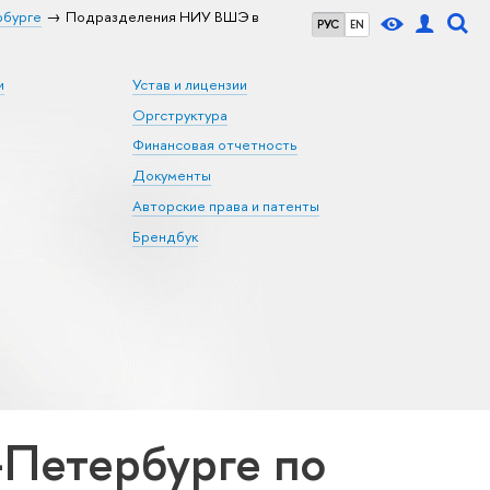
рбурге
Подразделения НИУ ВШЭ в
РУС
EN
и
Устав и лицензии
Оргструктура
Финансовая отчетность
Документы
Авторские права и патенты
Брендбук
Петербурге по