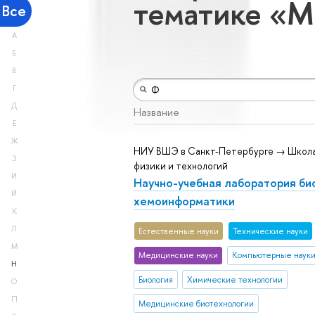
тематике «М
Все
А
Б
В
Г
Д
Название
Е
Ж
НИУ ВШЭ в Санкт-Петербурге → Школа
З
физики и технологий
И
Научно-учебная лаборатория био
Й
хемоинформатики
К
Л
Естественные науки
Тех­ничес­кие науки
М
Медицинские науки
Компьютерные наук
Н
Биология
Химические технологии
О
П
Медицинские биотехнологии