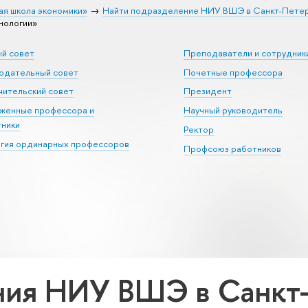
ая школа экономики»
Найти подразделение НИУ ВШЭ в Санкт-Пете
нологии»
ый совет
Преподаватели и сотрудник
юдательный совет
Почетные профессора
ительский совет
Президент
уженные профессора и
Научный руководитель
тники
Ректор
егия ординарных профессоров
Профсоюз работников
ия НИУ ВШЭ в Санкт-