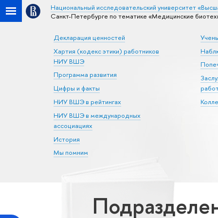
Национальный исследовательский университет «Высш
Санкт-Петербурге по тематике «Медицинские биотех
Декларация ценностей
Учен
Хартия (кодекс этики) работников
Набл
НИУ ВШЭ
Попеч
Программа развития
Засл
Цифры и факты
рабо
НИУ ВШЭ в рейтингах
Колл
НИУ ВШЭ в международных
ассоциациях
История
Мы помним
Подразделен