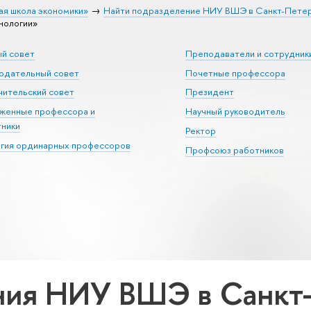
ая школа экономики»
Найти подразделение НИУ ВШЭ в Санкт-Пете
нологии»
ый совет
Преподаватели и сотрудник
юдательный совет
Почетные профессора
ительский совет
Президент
уженные профессора и
Научный руководитель
тники
Ректор
егия ординарных профессоров
Профсоюз работников
ия НИУ ВШЭ в Санкт-