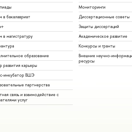
пиады
Мониторинги
м в бакалавриат
Диссертационные советы
а+
Защиты диссертаций
м в магистратуру
Академическое развитие
рантура
Конкурсы и гранты
лнительное образование
Внешние научно-информац
ресурсы
р развития карьеры
ес-инкубатор ВШЭ
зовательные партнерства
ная связь и взаимодействие с
чателями услуг