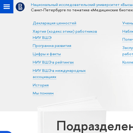
Национальный исследовательский университет «Высш
Санкт-Петербурге по тематике «Медицинские биотех
Декларация ценностей
Учен
Хартия (кодекс этики) работников
Набл
НИУ ВШЭ
Попеч
Программа развития
Засл
Цифры и факты
рабо
НИУ ВШЭ в рейтингах
Колл
НИУ ВШЭ в международных
ассоциациях
История
Мы помним
Подразделен