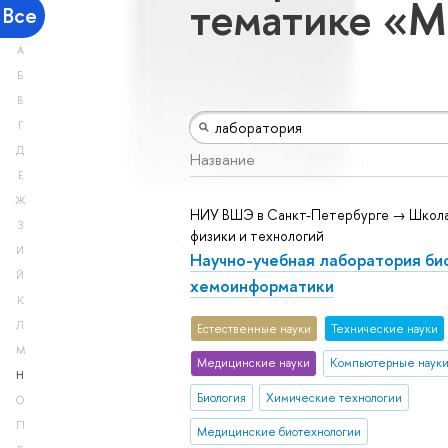
тематике «М
Все
А
Б
В
Г
Д
Название
Е
Ж
НИУ ВШЭ в Санкт-Петербурге → Школа
З
физики и технологий
И
Научно-учебная лаборатория био
Й
хемоинформатики
К
Л
Естественные науки
Тех­ничес­кие науки
М
Медицинские науки
Компьютерные наук
Н
Биология
Химические технологии
О
П
Медицинские биотехнологии