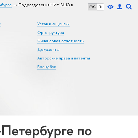
рбурге
Подразделения НИУ ВШЭ в
РУС
EN
и
Устав и лицензии
Оргструктура
Финансовая отчетность
Документы
Авторские права и патенты
Брендбук
Петербурге по