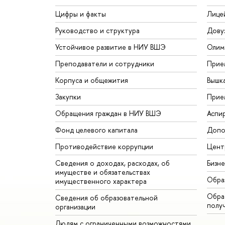
Цифры и факты
Лице
Руководство и структура
Дову
Устойчивое развитие в НИУ ВШЭ
Олим
Преподаватели и сотрудники
Прие
Корпуса и общежития
Вышк
Закупки
Прие
Обращения граждан в НИУ ВШЭ
Аспи
Фонд целевого капитала
Допо
Противодействие коррупции
Цент
Сведения о доходах, расходах, об
Бизн
имуществе и обязательствах
Обра
имущественного характера
Обрат
Сведения об образовательной
полу
организации
Людям с ограниченными возможностями