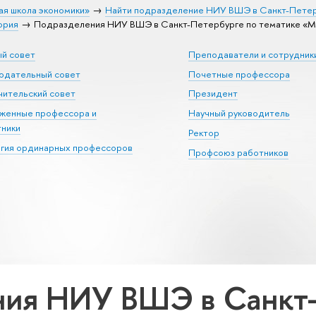
ая школа экономики»
Найти подразделение НИУ ВШЭ в Санкт-Пете
ория
Подразделения НИУ ВШЭ в Санкт-Петербурге по тематике «М
ый совет
Преподаватели и сотрудник
юдательный совет
Почетные профессора
ительский совет
Президент
уженные профессора и
Научный руководитель
тники
Ректор
егия ординарных профессоров
Профсоюз работников
ия НИУ ВШЭ в Санкт-