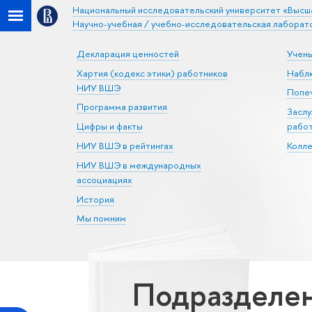
Национальный исследовательский университет «Высш
Научно-учебная / учебно-исследовательская лаборат
Декларация ценностей
Учен
Хартия (кодекс этики) работников
Набл
НИУ ВШЭ
Попеч
Программа развития
Засл
Цифры и факты
рабо
НИУ ВШЭ в рейтингах
Колл
НИУ ВШЭ в международных
ассоциациях
История
Мы помним
Подразделен