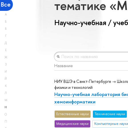
тематике «М
Все
А
Научно-учебная / уче
Б
В
Г
Д
Е
Ж
З
Название
И
Й
НИУ ВШЭ в Санкт-Петербурге → Школа
К
физики и технологий
Научно-учебная лаборатория био
Л
М
хемоинформатики
Н
Естественные науки
Тех­ничес­кие науки
О
П
Медицинские науки
Компьютерные наук