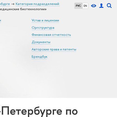
рбурге
Категория подразделений:
РУС
EN
едицинские биотехнологии»
и
Устав и лицензии
Оргструктура
Финансовая отчетность
Документы
Авторские права и патенты
Брендбук
Петербурге по