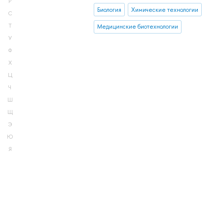
Р
Биология
Химические технологии
С
Т
Медицинские биотехнологии
У
Ф
Х
Ц
Ч
Ш
Щ
Э
Ю
Я