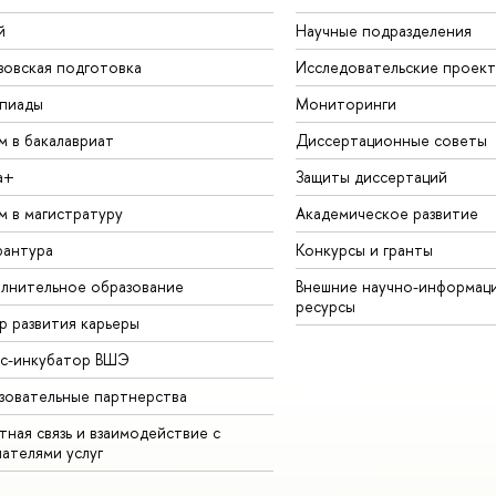
й
Научные подразделения
зовская подготовка
Исследовательские проек
пиады
Мониторинги
м в бакалавриат
Диссертационные советы
а+
Защиты диссертаций
м в магистратуру
Академическое развитие
рантура
Конкурсы и гранты
лнительное образование
Внешние научно-информац
ресурсы
р развития карьеры
ес-инкубатор ВШЭ
зовательные партнерства
ная связь и взаимодействие с
чателями услуг