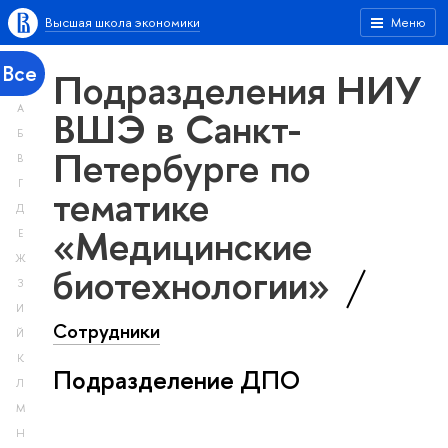
Высшая школа экономики
Меню
Все
Подразделения НИУ
А
ВШЭ в Санкт-
Б
Петербурге по
В
Г
тематике
Д
«Медицинские
Е
Ж
биотехнологии»
З
И
Сотрудники
Й
К
Подразделение ДПО
Л
М
Н