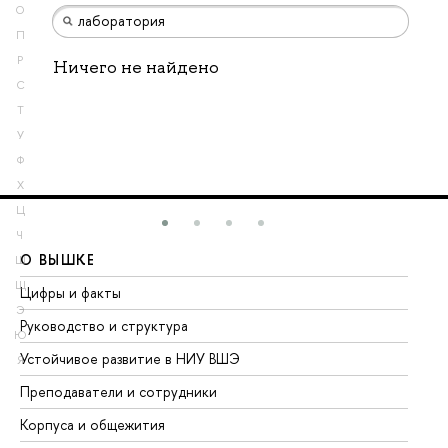
О
П
Р
Ничего не найдено
С
Т
У
Ф
Х
Ц
Ч
О ВЫШКЕ
О
Ш
Щ
Цифры и факты
Ли
Э
Руководство и структура
До
Ю
Устойчивое развитие в НИУ ВШЭ
Ол
Я
Преподаватели и сотрудники
Пр
Корпуса и общежития
Вы