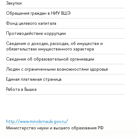
Закупки
Пр
Обращения граждан в НИУ ВШЭ
Ас
Фонд целевого капитала
До
Противодействие коррупции
Це
Сведения о доходах, расходах, об имуществе и
Би
обязательствах имущественного характера
Об
Сведения об образовательной организации
Об
Людям с ограниченными возможностями здоровья
Единая платежная страница
Работа в Вышке
http://www.minobrnauki.gov.ru/
Министерство науки и высшего образования РФ