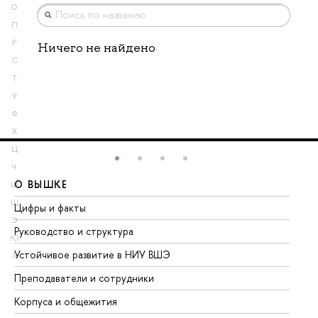
О
П
Р
Ничего не найдено
С
Т
У
Ф
Х
Ц
Ч
О ВЫШКЕ
О
Ш
Щ
Цифры и факты
Ли
Э
Руководство и структура
До
Ю
Устойчивое развитие в НИУ ВШЭ
Ол
Я
Преподаватели и сотрудники
Пр
Корпуса и общежития
Вы