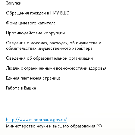
Закупки
Пр
Обращения граждан в НИУ ВШЭ
Ас
Фонд целевого капитала
До
Противодействие коррупции
Це
Сведения о доходах, расходах, об имуществе и
Би
обязательствах имущественного характера
Об
Сведения об образовательной организации
Об
Людям с ограниченными возможностями здоровья
Единая платежная страница
Работа в Вышке
http://www.minobrnauki.gov.ru/
Министерство науки и высшего образования РФ