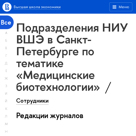
Высшая школа экономики
Меню
Все
Подразделения НИУ
А
ВШЭ в Санкт-
Б
Петербурге по
В
Г
тематике
Д
«Медицинские
Е
Ж
биотехнологии»
З
И
Сотрудники
Й
К
Редакции журналов
Л
М
Н