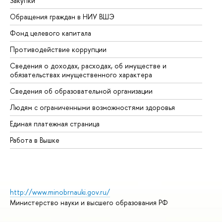
Закупки
Пр
Обращения граждан в НИУ ВШЭ
Ас
Фонд целевого капитала
До
Противодействие коррупции
Це
Сведения о доходах, расходах, об имуществе и
Би
обязательствах имущественного характера
Об
Сведения об образовательной организации
Об
Людям с ограниченными возможностями здоровья
Единая платежная страница
Работа в Вышке
http://www.minobrnauki.gov.ru/
Министерство науки и высшего образования РФ