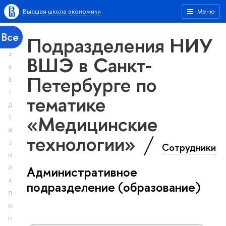
Высшая школа экономики
Меню
Все
Подразделения НИУ
А
ВШЭ в Санкт-
Б
Петербурге по
В
Г
тематике
Д
«Медицинские
Е
Ж
технологии»
З
Сотрудники
И
Административное
Й
К
подразделение (образование)
Л
М
Н