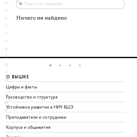
О
П
Ничего не найдено
Р
С
Т
У
Ф
Х
Ц
Ч
О ВЫШКЕ
О
Ш
Цифры и факты
Ли
Щ
Э
Руководство и структура
До
Ю
Устойчивое развитие в НИУ ВШЭ
Ол
Я
Преподаватели и сотрудники
Пр
Корпуса и общежития
Вы