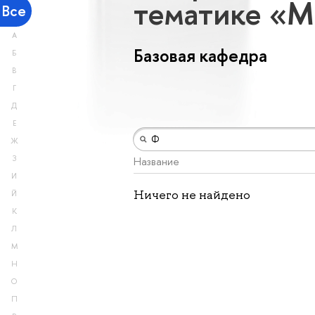
тематике «М
Все
А
Базовая кафедра
Б
В
Г
Д
Е
Ж
З
Название
И
Ничего не найдено
Й
К
Л
М
Н
О
П