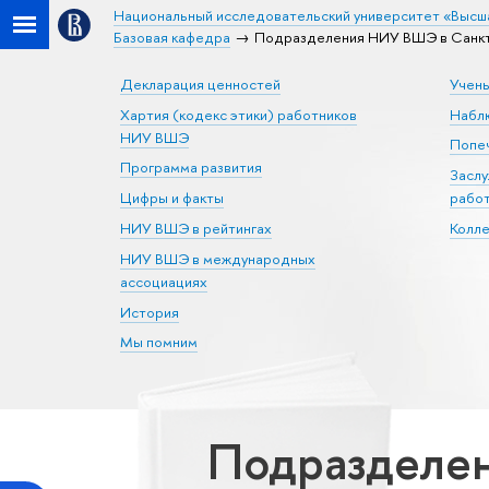
Национальный исследовательский университет «Высш
Базовая кафедра
Подразделения НИУ ВШЭ в Санкт
Декларация ценностей
Учен
Хартия (кодекс этики) работников
Набл
НИУ ВШЭ
Попеч
Программа развития
Засл
Цифры и факты
рабо
НИУ ВШЭ в рейтингах
Колл
НИУ ВШЭ в международных
ассоциациях
История
Мы помним
Подразделен