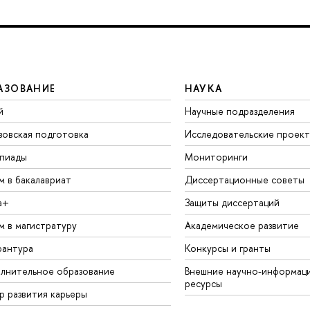
АЗОВАНИЕ
НАУКА
й
Научные подразделения
зовская подготовка
Исследовательские проек
пиады
Мониторинги
м в бакалавриат
Диссертационные советы
а+
Защиты диссертаций
м в магистратуру
Академическое развитие
рантура
Конкурсы и гранты
лнительное образование
Внешние научно-информац
ресурсы
р развития карьеры