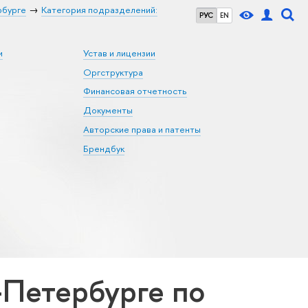
рбурге
Категория подразделений:
РУС
EN
и
Устав и лицензии
Оргструктура
Финансовая отчетность
Документы
Авторские права и патенты
Брендбук
Петербурге по