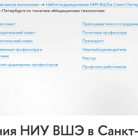
ая школа экономики»
Найти подразделение НИУ ВШЭ в Санкт-Пете
-Петербурге по тематике «Медицинские технологии»
ый совет
Преподаватели и сотрудник
юдательный совет
Почетные профессора
ительский совет
Президент
уженные профессора и
Научный руководитель
тники
Ректор
егия ординарных профессоров
Профсоюз работников
ия НИУ ВШЭ в Санкт-