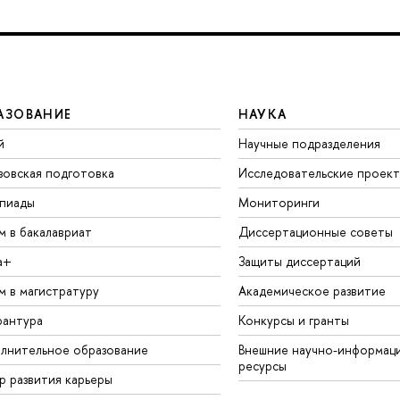
АЗОВАНИЕ
НАУКА
й
Научные подразделения
зовская подготовка
Исследовательские проек
пиады
Мониторинги
м в бакалавриат
Диссертационные советы
а+
Защиты диссертаций
м в магистратуру
Академическое развитие
рантура
Конкурсы и гранты
лнительное образование
Внешние научно-информац
ресурсы
р развития карьеры