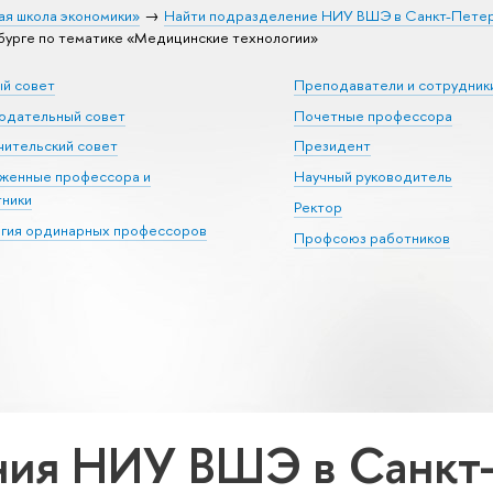
ая школа экономики»
Найти подразделение НИУ ВШЭ в Санкт-Пете
урге по тематике «Медицинские технологии»
ый совет
Преподаватели и сотрудник
юдательный совет
Почетные профессора
ительский совет
Президент
уженные профессора и
Научный руководитель
тники
Ректор
егия ординарных профессоров
Профсоюз работников
ия НИУ ВШЭ в Санкт-