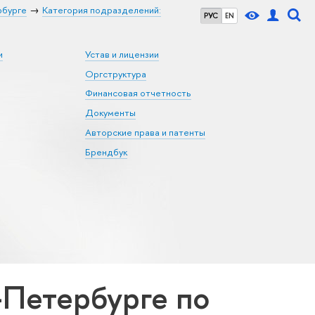
рбурге
Категория подразделений:
РУС
EN
и
Устав и лицензии
Оргструктура
Финансовая отчетность
Документы
Авторские права и патенты
Брендбук
Петербурге по