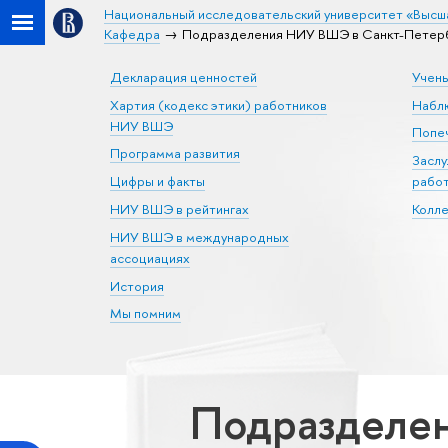
Национальный исследовательский университет «Высш
Кафедра
Подразделения НИУ ВШЭ в Санкт-Петерб
Декларация ценностей
Учен
Хартия (кодекс этики) работников
Набл
НИУ ВШЭ
Попеч
Программа развития
Засл
Цифры и факты
рабо
НИУ ВШЭ в рейтингах
Колл
НИУ ВШЭ в международных
ассоциациях
История
Мы помним
Подразделен