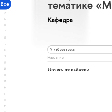
тематике «М
Все
А
Кафедра
Б
В
Г
Д
Е
Ж
З
Название
И
Ничего не найдено
Й
К
Л
М
Н
О
П